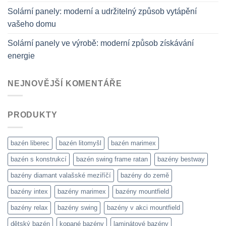
Solární panely: moderní a udržitelný způsob vytápění
vašeho domu
Solární panely ve výrobě: moderní způsob získávání
energie
NEJNOVĚJŠÍ KOMENTÁŘE
PRODUKTY
bazén liberec
bazén litomyšl
bazén marimex
bazén s konstrukcí
bazén swing frame ratan
bazény bestway
bazény diamant valašské meziříčí
bazény do země
bazény intex
bazény marimex
bazény mountfield
bazény relax
bazény swing
bazény v akci mountfield
dětský bazén
kopané bazény
laminátové bazény