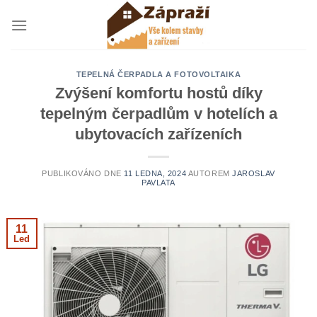
Přeskočit
na
obsah
TEPELNÁ ČERPADLA A FOTOVOLTAIKA
Zvýšení komfortu hostů díky
tepelným čerpadlům v hotelích a
ubytovacích zařízeních
PUBLIKOVÁNO DNE
11 LEDNA, 2024
AUTOREM
JAROSLAV
PAVLATA
11
Led