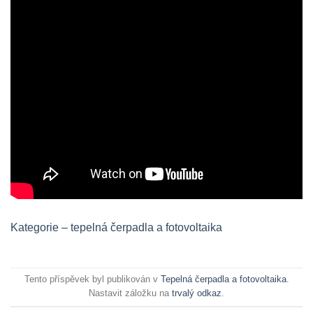
Kategorie – tepelná čerpadla a fotovoltaika
Tento příspěvek byl publikován v
Tepelná čerpadla a fotovoltaika
.
Nastavit záložku na
trvalý odkaz
.