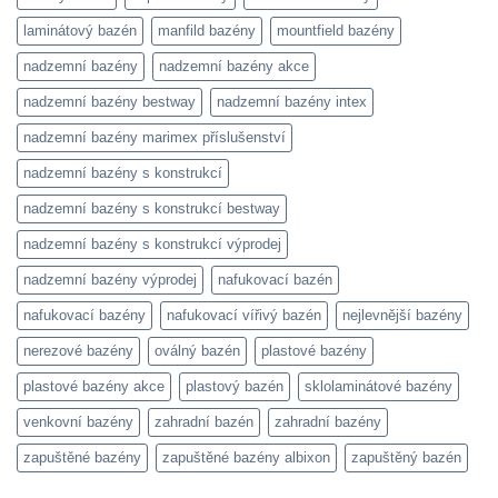
laminátový bazén
manfild bazény
mountfield bazény
nadzemní bazény
nadzemní bazény akce
nadzemní bazény bestway
nadzemní bazény intex
nadzemní bazény marimex příslušenství
nadzemní bazény s konstrukcí
nadzemní bazény s konstrukcí bestway
nadzemní bazény s konstrukcí výprodej
nadzemní bazény výprodej
nafukovací bazén
nafukovací bazény
nafukovací vířivý bazén
nejlevnější bazény
nerezové bazény
oválný bazén
plastové bazény
plastové bazény akce
plastový bazén
sklolaminátové bazény
venkovní bazény
zahradní bazén
zahradní bazény
zapuštěné bazény
zapuštěné bazény albixon
zapuštěný bazén