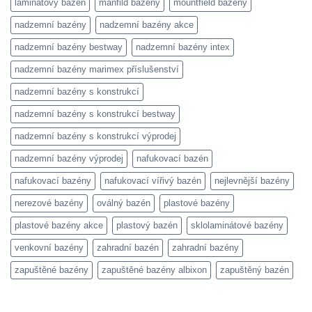
laminátový bazén
manfild bazény
mountfield bazény
nadzemní bazény
nadzemní bazény akce
nadzemní bazény bestway
nadzemní bazény intex
nadzemní bazény marimex příslušenství
nadzemní bazény s konstrukcí
nadzemní bazény s konstrukcí bestway
nadzemní bazény s konstrukcí výprodej
nadzemní bazény výprodej
nafukovací bazén
nafukovací bazény
nafukovací vířivý bazén
nejlevnější bazény
nerezové bazény
oválný bazén
plastové bazény
plastové bazény akce
plastový bazén
sklolaminátové bazény
venkovní bazény
zahradní bazén
zahradní bazény
zapuštěné bazény
zapuštěné bazény albixon
zapuštěný bazén