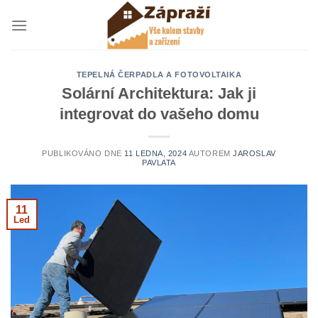
Přeskočit
na
obsah
TEPELNÁ ČERPADLA A FOTOVOLTAIKA
Solární Architektura: Jak ji
integrovat do vašeho domu
PUBLIKOVÁNO DNE
11 LEDNA, 2024
AUTOREM
JAROSLAV
PAVLATA
11
Led