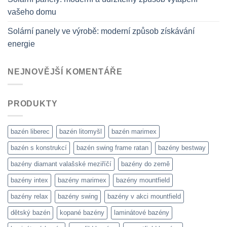
vašeho domu
Solární panely ve výrobě: moderní způsob získávání
energie
NEJNOVĚJŠÍ KOMENTÁŘE
PRODUKTY
bazén liberec
bazén litomyšl
bazén marimex
bazén s konstrukcí
bazén swing frame ratan
bazény bestway
bazény diamant valašské meziříčí
bazény do země
bazény intex
bazény marimex
bazény mountfield
bazény relax
bazény swing
bazény v akci mountfield
dětský bazén
kopané bazény
laminátové bazény