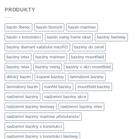
PRODUKTY
bazén liberec
bazén litomyšl
bazén marimex
bazén s konstrukcí
bazén swing frame ratan
bazény bestway
bazény diamant valašské meziříčí
bazény do země
bazény intex
bazény marimex
bazény mountfield
bazény relax
bazény swing
bazény v akci mountfield
dětský bazén
kopané bazény
laminátové bazény
laminátový bazén
manfild bazény
mountfield bazény
nadzemní bazény
nadzemní bazény akce
nadzemní bazény bestway
nadzemní bazény intex
nadzemní bazény marimex příslušenství
nadzemní bazény s konstrukcí
nadzemní bazény s konstrukcí bestway