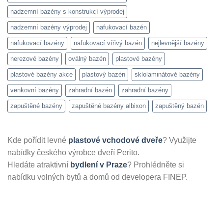
nadzemní bazény s konstrukcí výprodej
nadzemní bazény výprodej
nafukovací bazén
nafukovací bazény
nafukovací vířivý bazén
nejlevnější bazény
nerezové bazény
oválný bazén
plastové bazény
plastové bazény akce
plastový bazén
sklolaminátové bazény
venkovní bazény
zahradní bazén
zahradní bazény
zapuštěné bazény
zapuštěné bazény albixon
zapuštěný bazén
Kde pořídit levné
plastové vchodové dveře
? Využijte
nabídky českého výrobce dveří Perito.
Hledáte atraktivní
bydlení v Praze
? Prohlédněte si
nabídku volných bytů a domů od developera FINEP.