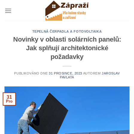
Přeskočit
na
obsah
TEPELNÁ ČERPADLA A FOTOVOLTAIKA
Novinky v oblasti solárních panelů:
Jak splňují architektonické
požadavky
PUBLIKOVÁNO DNE
31 PROSINCE, 2023
AUTOREM
JAROSLAV
PAVLATA
31
Pro