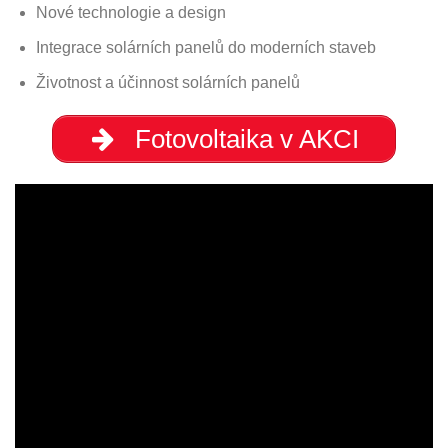
Nové technologie a design
Integrace solárních panelů do moderních staveb
Životnost a účinnost solárních panelů
Fotovoltaika v AKCI