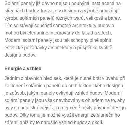
Solární panely již dávno nejsou pouhými instalacemi na
střechách budov. Inovace v designu a výrobě umožňují
výrobu solárních panelů různých tvarů, velikostí a barev.
Tím se stávají součástí samotné architektury budov a
mohou být elegantně integrovány do fasád a střech.
Moderní solární panely jsou tak schopny plně splnit
estetické požadavky architektury a přispět ke kvalitě
designu budov.
Energie a vzhled
Jedním z hlavních hledisek, které je nutné brát v úvahu při
začlenění solárních panelů do architektonického designu,
je způsob, jakým panely ovlivňují vzhled budov. Moderní
solární panely jsou však navrhovány s ohledem na to, aby
byly co nejdiskrétnější a co nejméně rušily původní design
budov. Díky tomu je možné využít energii ze slunečního
záření, aniž by to narušilo vzhled budov a okolí.