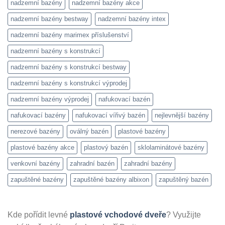
nadzemní bazény
nadzemní bazény akce
nadzemní bazény bestway
nadzemní bazény intex
nadzemní bazény marimex příslušenství
nadzemní bazény s konstrukcí
nadzemní bazény s konstrukcí bestway
nadzemní bazény s konstrukcí výprodej
nadzemní bazény výprodej
nafukovací bazén
nafukovací bazény
nafukovací vířivý bazén
nejlevnější bazény
nerezové bazény
oválný bazén
plastové bazény
plastové bazény akce
plastový bazén
sklolaminátové bazény
venkovní bazény
zahradní bazén
zahradní bazény
zapuštěné bazény
zapuštěné bazény albixon
zapuštěný bazén
Kde pořídit levné
plastové vchodové dveře
? Využijte