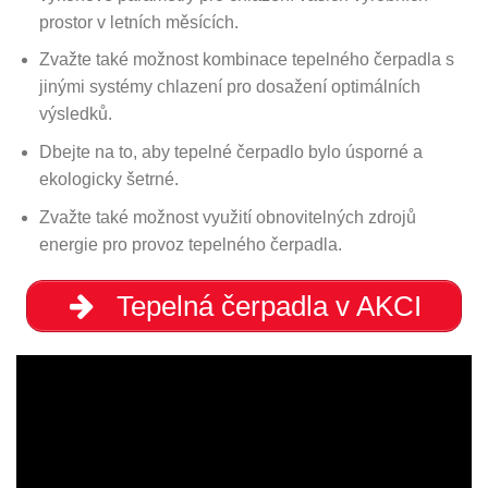
prostor v letních měsících.
Zvažte také možnost kombinace tepelného čerpadla s
jinými systémy chlazení pro dosažení optimálních
výsledků.
Dbejte na to, aby tepelné čerpadlo bylo úsporné a
ekologicky šetrné.
Zvažte také možnost využití obnovitelných zdrojů
energie pro provoz tepelného čerpadla.
Tepelná čerpadla v AKCI