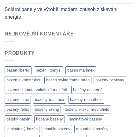
Solární panely ve výrobě: moderní způsob získávání
energie
NEJNOVĚJŠÍ KOMENTÁŘE
PRODUKTY
bazén liberec
bazén litomyšl
bazén marimex
bazén s konstrukcí
bazén swing frame ratan
bazény bestway
bazény diamant valašské meziříčí
bazény do země
bazény intex
bazény marimex
bazény mountfield
bazény relax
bazény swing
bazény v akci mountfield
dětský bazén
kopané bazény
laminátové bazény
laminátový bazén
manfild bazény
mountfield bazény