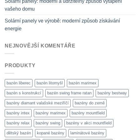
Solární panely: moderní a udržitelný způsob vytápění
vašeho domu
Solární panely ve výrobě: moderní způsob získávání
energie
NEJNOVĚJŠÍ KOMENTÁŘE
PRODUKTY
bazén liberec
bazén litomyšl
bazén marimex
bazén s konstrukcí
bazén swing frame ratan
bazény bestway
bazény diamant valašské meziříčí
bazény do země
bazény intex
bazény marimex
bazény mountfield
bazény relax
bazény swing
bazény v akci mountfield
dětský bazén
kopané bazény
laminátové bazény