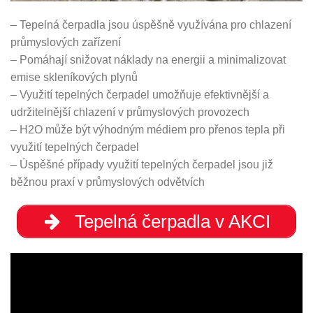
– Tepelná čerpadla jsou úspěšně využívána pro chlazení
průmyslových zařízení
– Pomáhají snižovat náklady na energii a minimalizovat
emise skleníkových plynů
– Využití tepelných čerpadel umožňuje efektivnější a
udržitelnější chlazení v průmyslových provozech
– H2O může být výhodným médiem pro přenos tepla při
využití tepelných čerpadel
– Úspěšné případy využití tepelných čerpadel jsou již
běžnou praxí v průmyslových odvětvích
Tepelná čerpadla v AKCI