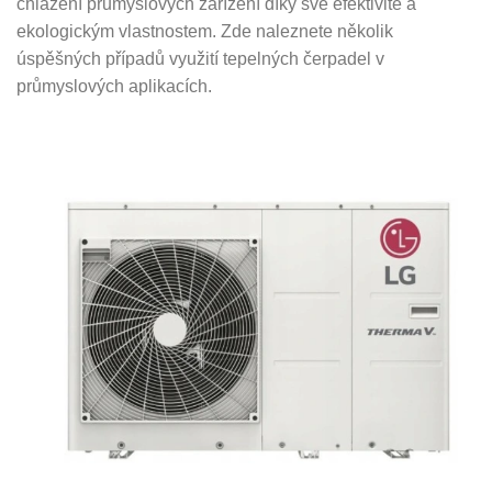
chlazení průmyslových zařízení díky své efektivitě a
ekologickým vlastnostem. Zde naleznete několik
úspěšných případů využití tepelných čerpadel v
průmyslových aplikacích.