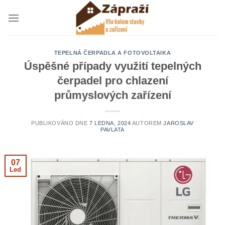
Přeskočit
na
obsah
TEPELNÁ ČERPADLA A FOTOVOLTAIKA
Úspěšné případy využití tepelných
čerpadel pro chlazení
průmyslových zařízení
PUBLIKOVÁNO DNE
7 LEDNA, 2024
AUTOREM
JAROSLAV
PAVLATA
07
Led