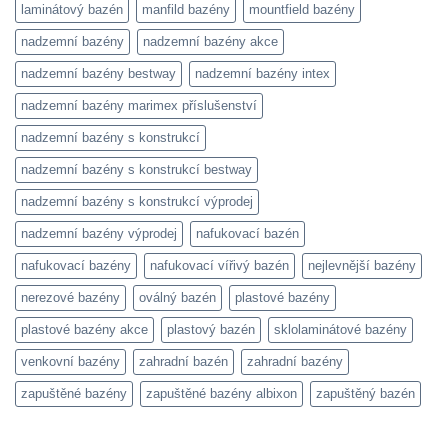
laminátový bazén
manfild bazény
mountfield bazény
nadzemní bazény
nadzemní bazény akce
nadzemní bazény bestway
nadzemní bazény intex
nadzemní bazény marimex příslušenství
nadzemní bazény s konstrukcí
nadzemní bazény s konstrukcí bestway
nadzemní bazény s konstrukcí výprodej
nadzemní bazény výprodej
nafukovací bazén
nafukovací bazény
nafukovací vířivý bazén
nejlevnější bazény
nerezové bazény
oválný bazén
plastové bazény
plastové bazény akce
plastový bazén
sklolaminátové bazény
venkovní bazény
zahradní bazén
zahradní bazény
zapuštěné bazény
zapuštěné bazény albixon
zapuštěný bazén