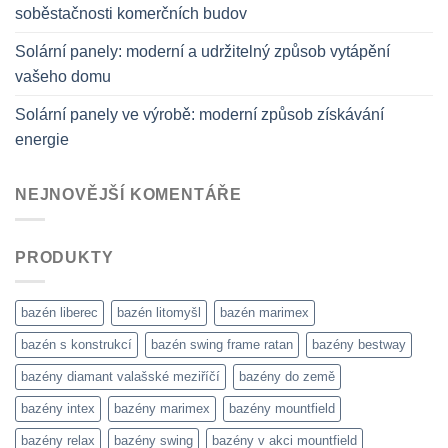
soběstačnosti komerčních budov
Solární panely: moderní a udržitelný způsob vytápění
vašeho domu
Solární panely ve výrobě: moderní způsob získávání
energie
NEJNOVĚJŠÍ KOMENTÁŘE
PRODUKTY
bazén liberec
bazén litomyšl
bazén marimex
bazén s konstrukcí
bazén swing frame ratan
bazény bestway
bazény diamant valašské meziříčí
bazény do země
bazény intex
bazény marimex
bazény mountfield
bazény relax
bazény swing
bazény v akci mountfield