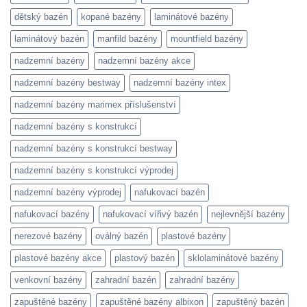
dětský bazén
kopané bazény
laminátové bazény
laminátový bazén
manfild bazény
mountfield bazény
nadzemní bazény
nadzemní bazény akce
nadzemní bazény bestway
nadzemní bazény intex
nadzemní bazény marimex příslušenství
nadzemní bazény s konstrukcí
nadzemní bazény s konstrukcí bestway
nadzemní bazény s konstrukcí výprodej
nadzemní bazény výprodej
nafukovací bazén
nafukovací bazény
nafukovací vířivý bazén
nejlevnější bazény
nerezové bazény
oválný bazén
plastové bazény
plastové bazény akce
plastový bazén
sklolaminátové bazény
venkovní bazény
zahradní bazén
zahradní bazény
zapuštěné bazény
zapuštěné bazény albixon
zapuštěný bazén