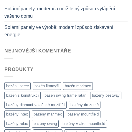
Solární panely: moderní a udržitelný způsob vytápění
vašeho domu
Solární panely ve výrobě: moderní způsob získávání
energie
NEJNOVĚJŠÍ KOMENTÁŘE
PRODUKTY
bazén liberec
bazén litomyšl
bazén marimex
bazén s konstrukcí
bazén swing frame ratan
bazény bestway
bazény diamant valašské meziříčí
bazény do země
bazény intex
bazény marimex
bazény mountfield
bazény relax
bazény swing
bazény v akci mountfield