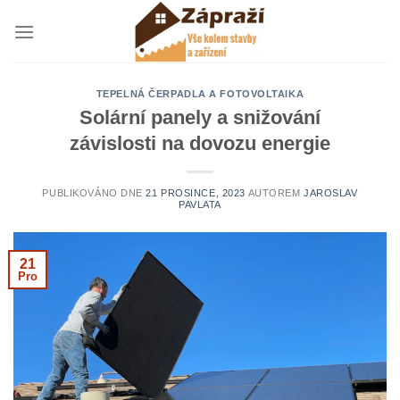
Přeskočit
na
obsah
TEPELNÁ ČERPADLA A FOTOVOLTAIKA
Solární panely a snižování
závislosti na dovozu energie
PUBLIKOVÁNO DNE
21 PROSINCE, 2023
AUTOREM
JAROSLAV
PAVLATA
21
Pro