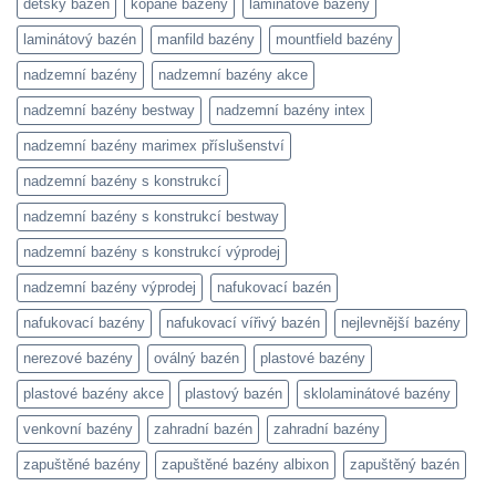
dětský bazén
kopané bazény
laminátové bazény
laminátový bazén
manfild bazény
mountfield bazény
nadzemní bazény
nadzemní bazény akce
nadzemní bazény bestway
nadzemní bazény intex
nadzemní bazény marimex příslušenství
nadzemní bazény s konstrukcí
nadzemní bazény s konstrukcí bestway
nadzemní bazény s konstrukcí výprodej
nadzemní bazény výprodej
nafukovací bazén
nafukovací bazény
nafukovací vířivý bazén
nejlevnější bazény
nerezové bazény
oválný bazén
plastové bazény
plastové bazény akce
plastový bazén
sklolaminátové bazény
venkovní bazény
zahradní bazén
zahradní bazény
zapuštěné bazény
zapuštěné bazény albixon
zapuštěný bazén