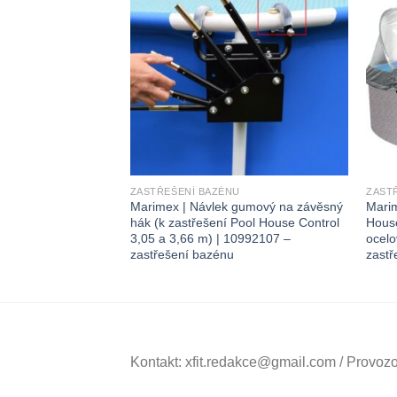
U
ZASTŘEŠENÍ BAZÉNU
ZAST
í altán Marimex
Marimex | Návlek gumový na závěsný
Marim
dý | 10970572 –
hák (k zastřešení Pool House Control
House
3,05 a 3,66 m) | 10992107 –
ocelo
zastřešení bazénu
zastř
Kontakt: xfit.redakce@gmail.com / Provozov