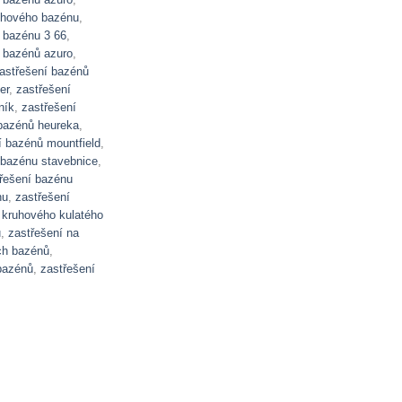
ruhového bazénu
,
 bazénu 3 66
,
í bazénů azuro
,
astřešení bazénů
er
,
zastřešení
ník
,
zastřešení
 bazénů heureka
,
í bazénů mountfield
,
 bazénu stavebnice
,
řešení bazénu
nu
,
zastřešení
 kruhového kulatého
u
,
zastřešení na
ch bazénů
,
bazénů
,
zastřešení