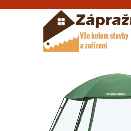
Přeskočit
na
obsah