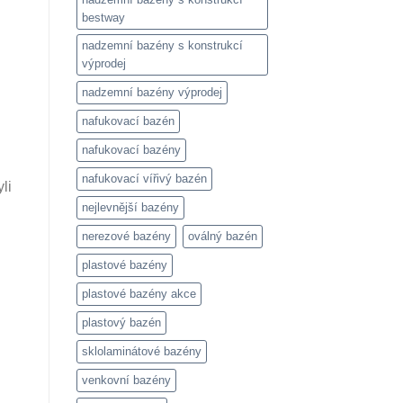
bestway
nadzemní bazény s konstrukcí
výprodej
nadzemní bazény výprodej
nafukovací bazén
nafukovací bazény
nafukovací vířivý bazén
li
nejlevnější bazény
nerezové bazény
oválný bazén
plastové bazény
plastové bazény akce
plastový bazén
sklolaminátové bazény
venkovní bazény