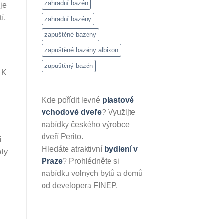
zahradní bazén
je
í,
zahradní bazény
zapuštěné bazény
zapuštěné bazény albixon
zapuštěný bazén
 K
Kde pořídit levné
plastové
vchodové dveře
? Využijte
nabídky českého výrobce
dveří Perito.
í
Hledáte atraktivní
bydlení v
aly
Praze
? Prohlédněte si
nabídku volných bytů a domů
od developera FINEP.