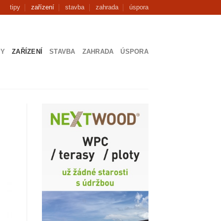
tipy
zařízení
stavba
zahrada
úspora
PY
ZAŘÍZENÍ
STAVBA
ZAHRADA
ÚSPORA