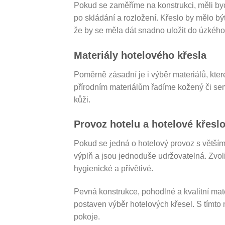
Pokud se zaměříme na konstrukci, měli byc
po skládání a rozložení. Křeslo by mělo být
že by se měla dát snadno uložit do úzkého 
Materiály hotelového křesla
Poměrně zásadní je i výběr materiálů, kte
přírodním materiálům řadíme kožený či se
kůži.
Provoz hotelu a hotelové křesl
Pokud se jedná o hotelový provoz s větším 
výplň a jsou jednoduše udržovatelná. Zvoli
hygienické a přívětivé.
Pevná konstrukce, pohodlné a kvalitní mate
postaven výběr hotelových křesel. S tímto
pokoje.