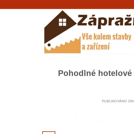
Přeskočit
na
obsah
Pohodlné hotelové k
PUBLIKOVÁNO D