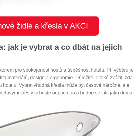
ové židle a křesla v AKCI
 jak je vybrat a co dbát na jejich
ktorem pro spokojenost hostů a úspěšnost hotelu. Při výběru je
lita materiálů, design a ergonomie. Důležité je také zvážit, zda
ru hotelu. Vybrat vhodná křesla může být časově náročné, ale
otelovými křesly si hosté odpočinou a budou se cítit jako doma.