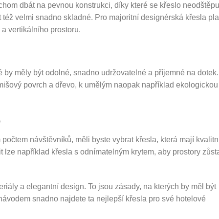
hom dbát na pevnou konstrukci, díky které se křeslo neodštěpu
 též velmi snadno skladné. Pro majoritní designérská křesla plat
a vertikálního prostoru.
ré by měly být odolné, snadno udržovatelné a příjemné na dotek.
mišový povrch a dřevo, k umělým naopak například ekologickou
o
počtem návštěvníků, měli byste vybrat křesla, která mají kvalitn
t lze například křesla s odnímatelným krytem, aby prostory zůst
riály a elegantní design. To jsou zásady, na kterých by měl být
 návodem snadno najdete ta nejlepší křesla pro své hotelové