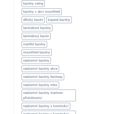
bazény swing
bazény v akci mountfield
dětský bazén
kopané bazény
laminátové bazény
laminátový bazén
manfild bazény
mountfield bazény
nadzemní bazény
nadzemní bazény akce
nadzemní bazény bestway
nadzemní bazény intex
nadzemní bazény marimex
příslušenství
nadzemní bazény s konstrukcí
nadzemní bazény s konstrukcí