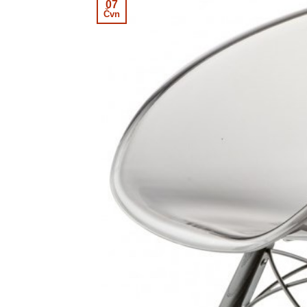
07
Čvn