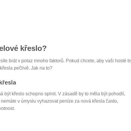
elové křeslo?
íte brát v potaz mnoho faktorů. Pokud chcete, aby vaši hosté by
 křesla pečlivě. Jak na to?
křesla
má být křeslo schopno splnit. V zásadě by to měla být pohodlí,
d nemáte v úmyslu vyhazovat peníze za nová křesla často,
votnost.