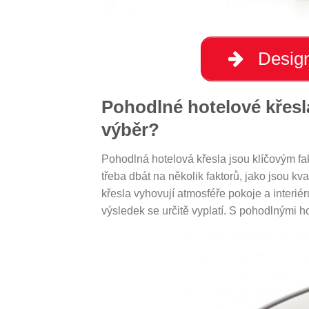
Design
Pohodlné hotelové křesla:
výběr?
Pohodlná hotelová křesla jsou klíčovým fa
třeba dbát na několik faktorů, jako jsou kva
křesla vyhovují atmosféře pokoje a interié
výsledek se určitě vyplatí. S pohodlnými h