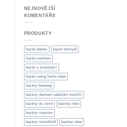
NEJNOVĚJŠÍ
KOMENTÁŘE
PRODUKTY
bazén liberec
bazén litomyšl
bazén marimex
bazén s konstrukcí
bazén swing frame ratan
bazény bestway
bazény diamant valašské meziříčí
bazény do země
bazény intex
bazény marimex
bazény mountfield
bazény relax