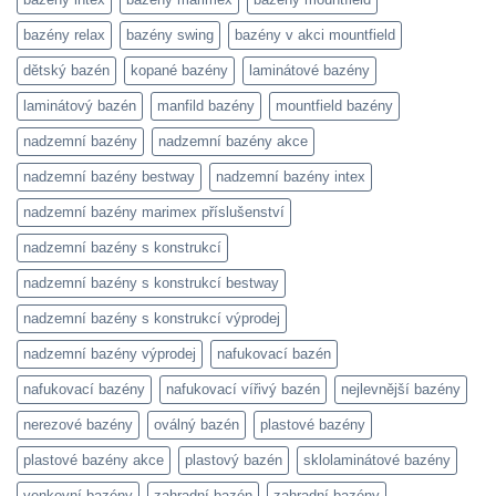
bazény relax
bazény swing
bazény v akci mountfield
dětský bazén
kopané bazény
laminátové bazény
laminátový bazén
manfild bazény
mountfield bazény
nadzemní bazény
nadzemní bazény akce
nadzemní bazény bestway
nadzemní bazény intex
nadzemní bazény marimex příslušenství
nadzemní bazény s konstrukcí
nadzemní bazény s konstrukcí bestway
nadzemní bazény s konstrukcí výprodej
nadzemní bazény výprodej
nafukovací bazén
nafukovací bazény
nafukovací vířivý bazén
nejlevnější bazény
nerezové bazény
oválný bazén
plastové bazény
plastové bazény akce
plastový bazén
sklolaminátové bazény
venkovní bazény
zahradní bazén
zahradní bazény