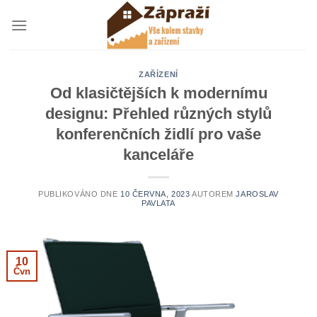
Přeskočit
na
obsah
ZAŘÍZENÍ
Od klasičtějších k modernímu
designu: Přehled různých stylů
konferenčních židlí pro vaše
kanceláře
PUBLIKOVÁNO DNE
10 ČERVNA, 2023
AUTOREM
JAROSLAV
PAVLATA
10
Čvn