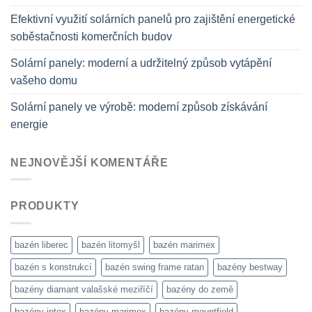
Efektivní využití solárních panelů pro zajištění energetické
soběstačnosti komerčních budov
Solární panely: moderní a udržitelný způsob vytápění
vašeho domu
Solární panely ve výrobě: moderní způsob získávání
energie
NEJNOVĚJŠÍ KOMENTÁŘE
PRODUKTY
bazén liberec
bazén litomyšl
bazén marimex
bazén s konstrukcí
bazén swing frame ratan
bazény bestway
bazény diamant valašské meziříčí
bazény do země
bazény intex
bazény marimex
bazény mountfield