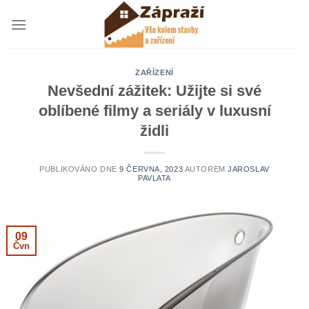
Přeskočit
na
obsah
ZAŘÍZENÍ
Nevšední zážitek: Užijte si své
oblíbené filmy a seriály v luxusní
židli
PUBLIKOVÁNO DNE
9 ČERVNA, 2023
AUTOREM
JAROSLAV
PAVLATA
09
Čvn