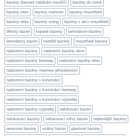
bazény diamant valašské meziříčí
bazény do země
bazény intex
bazény marimex
bazény mountfield
bazény relax
bazény swing
bazény v akci mountfield
dětský bazén
kopané bazény
laminátové bazény
laminátový bazén
manfild bazény
mountfield bazény
nadzemní bazény
nadzemní bazény akce
nadzemní bazény bestway
nadzemní bazény intex
nadzemní bazény marimex příslušenství
nadzemní bazény s konstrukcí
nadzemní bazény s konstrukcí bestway
nadzemní bazény s konstrukcí výprodej
nadzemní bazény výprodej
nafukovací bazén
nafukovací bazény
nafukovací vířivý bazén
nejlevnější bazény
nerezové bazény
oválný bazén
plastové bazény