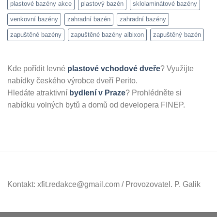
plastové bazény akce
plastový bazén
sklolaminátové bazény
venkovní bazény
zahradní bazén
zahradní bazény
zapuštěné bazény
zapuštěné bazény albixon
zapuštěný bazén
Kde pořídit levné
plastové vchodové dveře
? Využijte
nabídky českého výrobce dveří Perito.
Hledáte atraktivní
bydlení v Praze
? Prohlédněte si
nabídku volných bytů a domů od developera FINEP.
Kontakt: xfit.redakce@gmail.com / Provozovatel. P. Galik