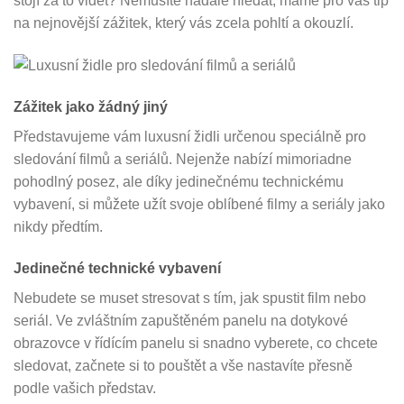
stojí za to vidět? Nemusíte nadále hledat, máme pro vás tip
na nejnovější zážitek, který vás zcela pohltí a okouzlí.
Zážitek jako žádný jiný
Představujeme vám luxusní židli určenou speciálně pro
sledování filmů a seriálů. Nejenže nabízí mimoriadne
pohodlný posez, ale díky jedinečnému technickému
vybavení, si můžete užít svoje oblíbené filmy a seriály jako
nikdy předtím.
Jedinečné technické vybavení
Nebudete se muset stresovat s tím, jak spustit film nebo
seriál. Ve zvláštním zapuštěném panelu na dotykové
obrazovce v řídícím panelu si snadno vyberete, co chcete
sledovat, začnete si to pouštět a vše nastavíte přesně
podle vašich představ.