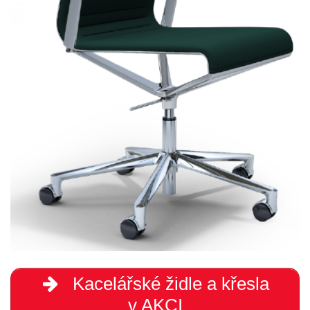
Kacelářské židle a křesla
v AKCI