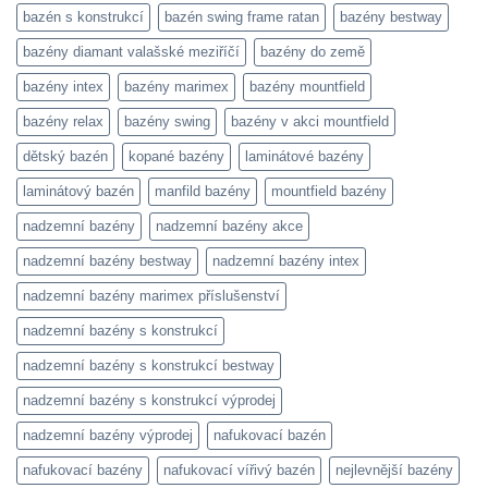
bazén s konstrukcí
bazén swing frame ratan
bazény bestway
bazény diamant valašské meziříčí
bazény do země
bazény intex
bazény marimex
bazény mountfield
bazény relax
bazény swing
bazény v akci mountfield
dětský bazén
kopané bazény
laminátové bazény
laminátový bazén
manfild bazény
mountfield bazény
nadzemní bazény
nadzemní bazény akce
nadzemní bazény bestway
nadzemní bazény intex
nadzemní bazény marimex příslušenství
nadzemní bazény s konstrukcí
nadzemní bazény s konstrukcí bestway
nadzemní bazény s konstrukcí výprodej
nadzemní bazény výprodej
nafukovací bazén
nafukovací bazény
nafukovací vířivý bazén
nejlevnější bazény