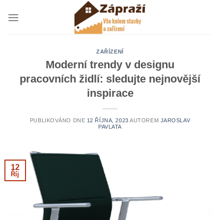
Přeskočit
na
obsah
ZAŘÍZENÍ
Moderní trendy v designu
pracovních židlí: sledujte nejnovější
inspirace
PUBLIKOVÁNO DNE
12 ŘÍJNA, 2023
AUTOREM
JAROSLAV
PAVLATA
12
Říj