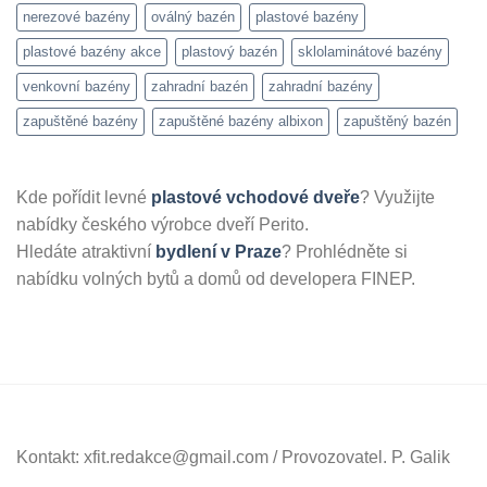
nerezové bazény
oválný bazén
plastové bazény
plastové bazény akce
plastový bazén
sklolaminátové bazény
venkovní bazény
zahradní bazén
zahradní bazény
zapuštěné bazény
zapuštěné bazény albixon
zapuštěný bazén
Kde pořídit levné
plastové vchodové dveře
? Využijte
nabídky českého výrobce dveří Perito.
Hledáte atraktivní
bydlení v Praze
? Prohlédněte si
nabídku volných bytů a domů od developera FINEP.
Kontakt: xfit.redakce@gmail.com / Provozovatel. P. Galik