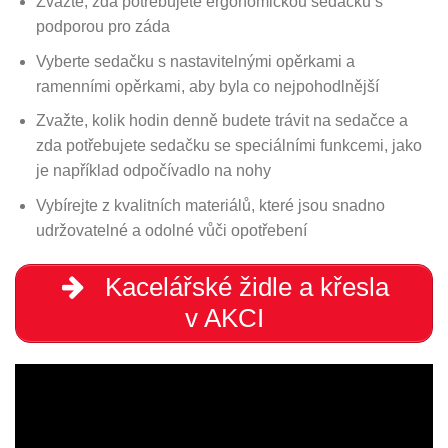
Zvažte, zda potřebujete ergonomickou sedačku s
podporou pro záda
Vyberte sedačku s nastavitelnými opěrkami a
ramenními opěrkami, aby byla co nejpohodlnější
Zvažte, kolik hodin denně budete trávit na sedačce a
zda potřebujete sedačku se speciálními funkcemi, jako
je například odpočívadlo na nohy
Vybírejte z kvalitních materiálů, které jsou snadno
udržovatelné a odolné vůči opotřebení
Kacelářské židle a křesla
v AKCI