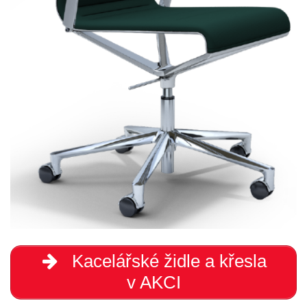
Kacelářské židle a křesla
v AKCI