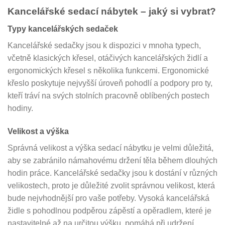
Kancelářské sedací nábytek – jaký si vybrat?
Typy kancelářských sedaček
Kancelářské sedačky jsou k dispozici v mnoha typech,
včetně klasických křesel, otáčivých kancelářských židlí a
ergonomických křesel s několika funkcemi. Ergonomické
křeslo poskytuje nejvyšší úroveň pohodlí a podpory pro ty,
kteří tráví na svých stolních pracovně oblíbených postech
hodiny.
Velikost a výška
Správná velikost a výška sedací nábytku je velmi důležitá,
aby se zabránilo námahovému držení těla během dlouhých
hodin práce. Kancelářské sedačky jsou k dostání v různých
velikostech, proto je důležité zvolit správnou velikost, která
bude nejvhodnější pro vaše potřeby. Vysoká kancelářská
židle s pohodlnou podpěrou zápěstí a opěradlem, které je
nastavitelné až na určitou výšku, pomáhá při udržení