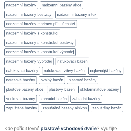
nadzemní bazény
nadzemní bazény akce
nadzemní bazény bestway
nadzemní bazény intex
nadzemní bazény marimex příslušenství
nadzemní bazény s konstrukcí
nadzemní bazény s konstrukcí bestway
nadzemní bazény s konstrukcí výprodej
nadzemní bazény výprodej
nafukovací bazén
nafukovací bazény
nafukovací vířivý bazén
nejlevnější bazény
nerezové bazény
oválný bazén
plastové bazény
plastové bazény akce
plastový bazén
sklolaminátové bazény
venkovní bazény
zahradní bazén
zahradní bazény
zapuštěné bazény
zapuštěné bazény albixon
zapuštěný bazén
Kde pořídit levné
plastové vchodové dveře
? Využijte