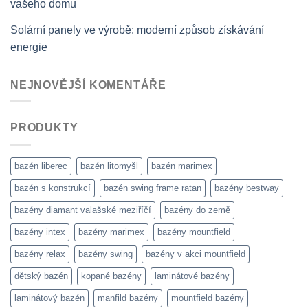
vašeho domu
Solární panely ve výrobě: moderní způsob získávání
energie
NEJNOVĚJŠÍ KOMENTÁŘE
PRODUKTY
bazén liberec
bazén litomyšl
bazén marimex
bazén s konstrukcí
bazén swing frame ratan
bazény bestway
bazény diamant valašské meziříčí
bazény do země
bazény intex
bazény marimex
bazény mountfield
bazény relax
bazény swing
bazény v akci mountfield
dětský bazén
kopané bazény
laminátové bazény
laminátový bazén
manfild bazény
mountfield bazény