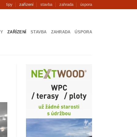
tipy
zařízení
stavba
zahrada
úspora
PY
ZAŘÍZENÍ
STAVBA
ZAHRADA
ÚSPORA