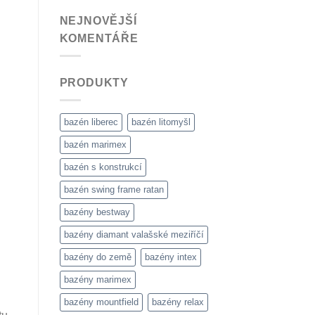
NEJNOVĚJŠÍ
KOMENTÁŘE
PRODUKTY
bazén liberec
bazén litomyšl
bazén marimex
bazén s konstrukcí
bazén swing frame ratan
bazény bestway
bazény diamant valašské meziříčí
bazény do země
bazény intex
bazény marimex
bazény mountfield
bazény relax