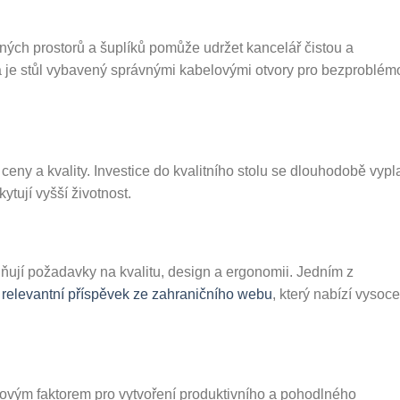
ých prostorů a šuplíků pomůže udržet kancelář čistou a
da je stůl vybavený správnými kabelovými otvory pro bezproblé
ceny a kvality. Investice do kvalitního stolu se dlouhodobě vypla
ytují vyšší životnost.
plňují požadavky na kvalitu, design a ergonomii. Jedním z
 relevantní příspěvek ze zahraničního webu
, který nabízí vysoce
čovým faktorem pro vytvoření produktivního a pohodlného