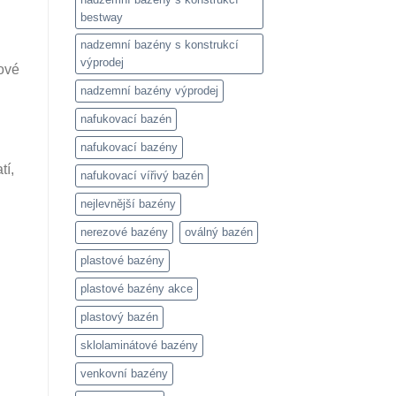
bestway
nadzemní bazény s konstrukcí
výprodej
mové
nadzemní bazény výprodej
nafukovací bazén
nafukovací bazény
tí,
nafukovací vířivý bazén
nejlevnější bazény
nerezové bazény
oválný bazén
plastové bazény
plastové bazény akce
plastový bazén
sklolaminátové bazény
venkovní bazény