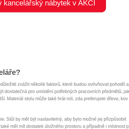
 kancelářský nábytek v AKCI
eláře?
ůležité zvážit několik faktorů, které budou ovlivňovat pohodlí a
 být dostatečná pro umístění potřebných pracovních předmětů, ja
ší. Materiál stolu může také hrát roli, zda preferujete dřevo, kov
. Stůl by měl být nastavitelný, aby bylo možné jej přizpůsobit
 také měl mít dostatek úložného prostoru a případně i místnost p