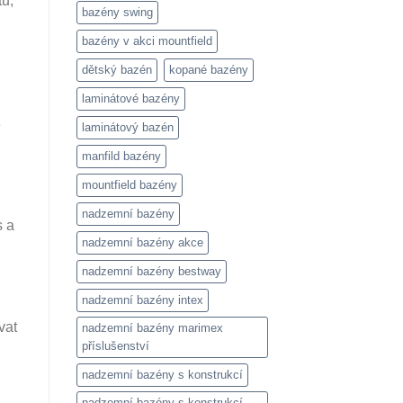
tu,
bazény swing
bazény v akci mountfield
dětský bazén
kopané bazény
laminátové bazény
e
laminátový bazén
manfild bazény
mountfield bazény
nadzemní bazény
s a
nadzemní bazény akce
nadzemní bazény bestway
nadzemní bazény intex
vat
nadzemní bazény marimex
příslušenství
nadzemní bazény s konstrukcí
nadzemní bazény s konstrukcí