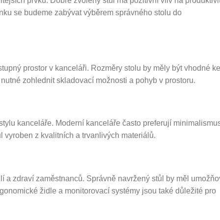
tějších prvků. Dobře zvolený stůl má pozitivní vliv na produktivi
lánku se budeme zabývat výběrem správného stolu do
dostupný prostor v kanceláři. Rozměry stolu by měly být vhodné k
 nutné zohlednit skladovací možnosti a pohyb v prostoru.
tylu kanceláře. Moderní kanceláře často preferují minimalismu
 vyroben z kvalitních a trvanlivých materiálů.
lí a zdraví zaměstnanců. Správně navržený stůl by měl umožňo
rgonomické židle a monitorovací systémy jsou také důležité pro