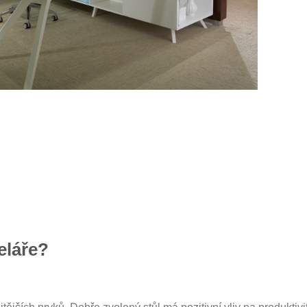
eláře?