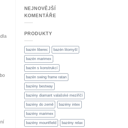
NEJNOVĚJŠÍ
KOMENTÁŘE
PRODUKTY
adla
bazén liberec
bazén litomyšl
bazén marimex
bazén s konstrukcí
ebo
bazén swing frame ratan
bazény bestway
bazény diamant valašské meziříčí
bazény do země
bazény intex
bazény marimex
ní
bazény mountfield
bazény relax