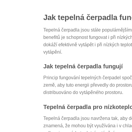
Jak tepelná čerpadla fun
Tepelná čerpadla jsou stále populárnějším
benefitů je schopnost fungovat i při nízký
dokáží efektivně vytápět i při nízkých tepl
vytápění.
Jak tepelná čerpadla fungují
Princip fungování tepelných čerpadel spočí
země, aby tuto energii převedly do prostoru,
distribuováno do vytápěného prostoru.
Tepelná čerpadla pro nízkoteplo
Tepelná čerpadla jsou navržena tak, aby dok
znamená, že mohou být využívána i v chlad