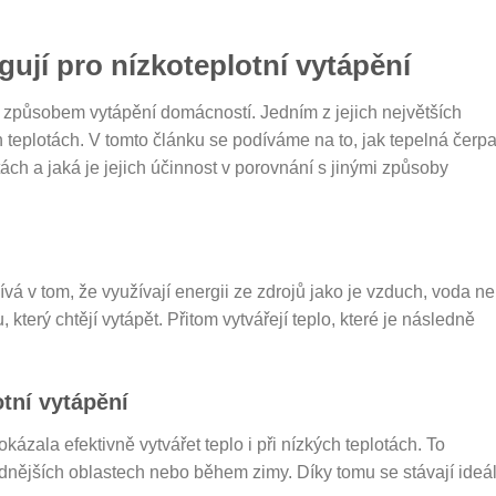
gují pro nízkoteplotní vytápění
 způsobem vytápění domácností. Jedním z jejich největších
ch teplotách. V tomto článku se podíváme na to, jak tepelná čerp
otách a jaká je jejich účinnost v porovnání s jinými způsoby
vá v tom, že využívají energii ze zdrojů jako je vzduch, voda n
 který chtějí vytápět. Přitom vytvářejí teplo, které je následně
tní vytápění
ázala efektivně vytvářet teplo i při nízkých teplotách. To
nějších oblastech nebo během zimy. Díky tomu se stávají ideál