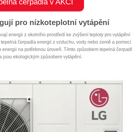
elná čerpadla v AKCI
gují pro nízkoteplotní vytápění
vají energii z okolního prostředí ke zvýšení teploty pro vytápění
jí tepelná čerpadla energii z vzduchu, vody nebo země a pomocí
to energii na potřebnou úroveň. Tímto způsobem tepelná čerpad
e a jsou ekologickým způsobem vytápění.