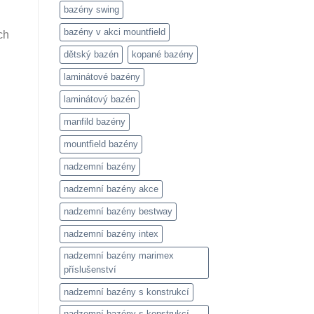
bazény swing
bazény v akci mountfield
ch
dětský bazén
kopané bazény
laminátové bazény
laminátový bazén
manfild bazény
mountfield bazény
nadzemní bazény
nadzemní bazény akce
nadzemní bazény bestway
nadzemní bazény intex
nadzemní bazény marimex
příslušenství
nadzemní bazény s konstrukcí
nadzemní bazény s konstrukcí