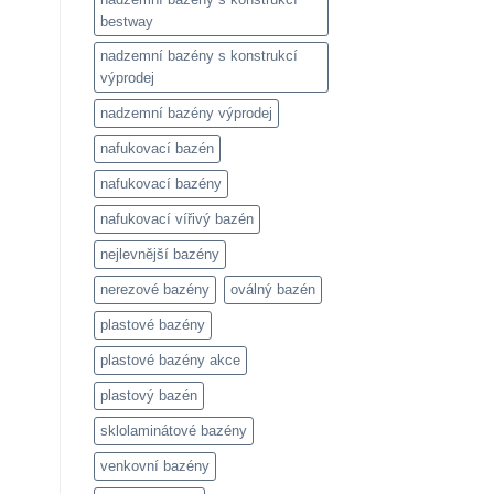
bestway
nadzemní bazény s konstrukcí
výprodej
nadzemní bazény výprodej
nafukovací bazén
nafukovací bazény
nafukovací vířivý bazén
nejlevnější bazény
nerezové bazény
oválný bazén
plastové bazény
plastové bazény akce
plastový bazén
sklolaminátové bazény
venkovní bazény