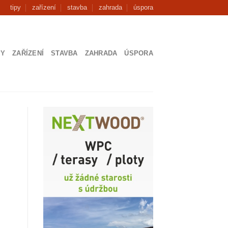
tipy
zařízení
stavba
zahrada
úspora
PY
ZAŘÍZENÍ
STAVBA
ZAHRADA
ÚSPORA