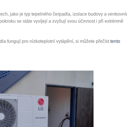
orech, jako je typ tepelného čerpadla, izolace budovy a venkovní
kroku se stále vyvíjejí a zvyšují svou účinnost i při extrémně
dla fungují pro nízkoteplotní vytápění, si můžete přečíst
tento