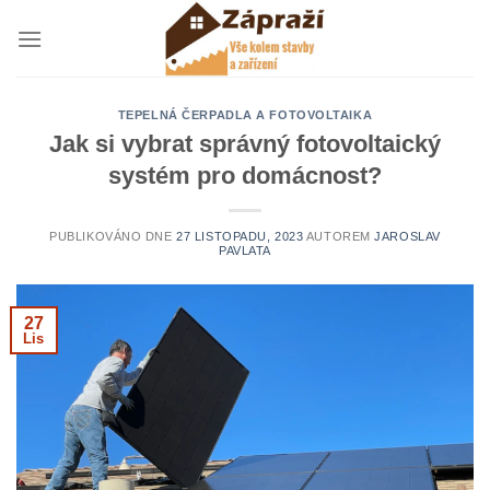
Přeskočit
na
obsah
TEPELNÁ ČERPADLA A FOTOVOLTAIKA
Jak si vybrat správný fotovoltaický
systém pro domácnost?
PUBLIKOVÁNO DNE
27 LISTOPADU, 2023
AUTOREM
JAROSLAV
PAVLATA
27
Lis