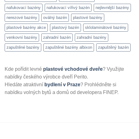
nafukovací bazény
nafukovací vířivý bazén
nejlevnější bazény
nerezové bazény
oválný bazén
plastové bazény
plastové bazény akce
plastový bazén
sklolaminátové bazény
venkovní bazény
zahradní bazén
zahradní bazény
zapuštěné bazény
zapuštěné bazény albixon
zapuštěný bazén
Kde pořídit levné
plastové vchodové dveře
? Využijte
nabídky českého výrobce dveří Perito.
Hledáte atraktivní
bydlení v Praze
? Prohlédněte si
nabídku volných bytů a domů od developera FINEP.