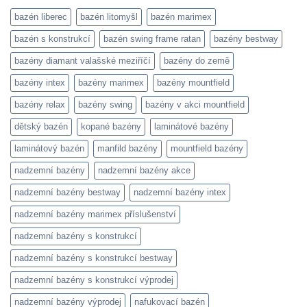
bazén liberec
bazén litomyšl
bazén marimex
bazén s konstrukcí
bazén swing frame ratan
bazény bestway
bazény diamant valašské meziříčí
bazény do země
bazény intex
bazény marimex
bazény mountfield
bazény relax
bazény swing
bazény v akci mountfield
dětský bazén
kopané bazény
laminátové bazény
laminátový bazén
manfild bazény
mountfield bazény
nadzemní bazény
nadzemní bazény akce
nadzemní bazény bestway
nadzemní bazény intex
nadzemní bazény marimex příslušenství
nadzemní bazény s konstrukcí
nadzemní bazény s konstrukcí bestway
nadzemní bazény s konstrukcí výprodej
nadzemní bazény výprodej
nafukovací bazén