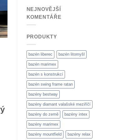
NEJNOVĚJŠÍ
KOMENTÁŘE
PRODUKTY
bazén liberec
bazén litomyšl
bazén marimex
bazén s konstrukcí
bazén swing frame ratan
bazény bestway
bazény diamant valašské meziříčí
vý
bazény do země
bazény intex
bazény marimex
bazény mountfield
bazény relax