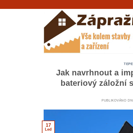
Přeskočit
na
obsah
TEPE
Jak navrhnout a imp
bateriový záložní 
PUBLIKOVÁNO D
17
Led