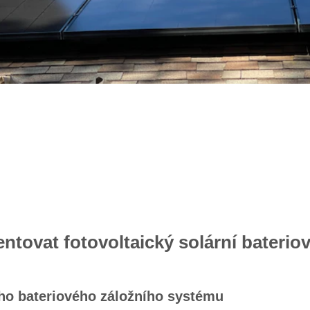
tovat fotovoltaický solární baterio
ího bateriového záložního systému