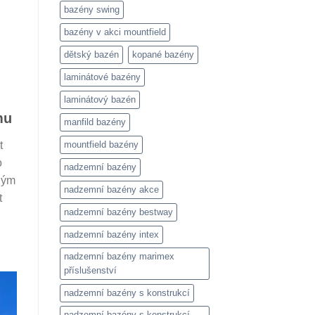
bazény swing
bazény v akci mountfield
dětský bazén
kopané bazény
laminátové bazény
laminátový bazén
mu
manfild bazény
mountfield bazény
t
o
nadzemní bazény
vným
nadzemní bazény akce
t
nadzemní bazény bestway
nadzemní bazény intex
nadzemní bazény marimex
příslušenství
nadzemní bazény s konstrukcí
nadzemní bazény s konstrukcí