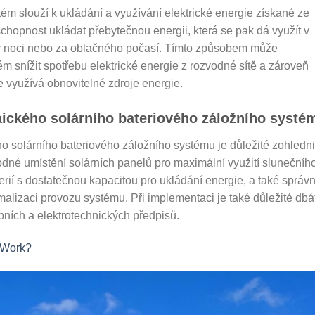
tém slouží k ukládání a využívání elektrické energie získané ze
chopnost ukládat přebytečnou energii, která se pak dá využít v
d v noci nebo za oblačného počasí. Tímto způsobem může
tém snížit spotřebu elektrické energie z rozvodné sítě a zároveň
že využívá obnovitelné zdroje energie.
aického solárního bateriového záložního systé
ho solárního bateriového záložního systému je důležité zohledni
hodné umístění solárních panelů pro maximální využití slunečníh
erií s dostatečnou kapacitou pro ukládání energie, a také sprá
alizaci provozu systému. Při implementaci je také důležité dbá
ních a elektrotechnických předpisů.
 Work?