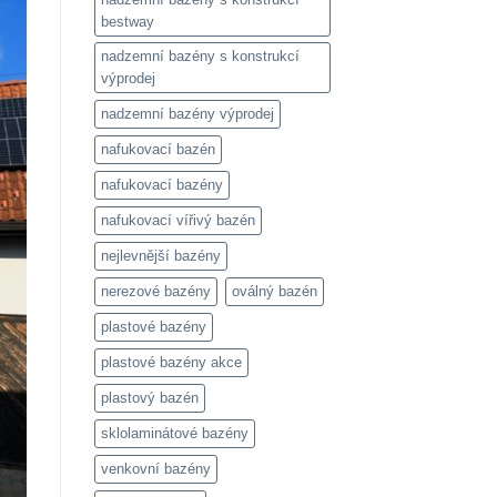
bestway
nadzemní bazény s konstrukcí
výprodej
nadzemní bazény výprodej
nafukovací bazén
nafukovací bazény
nafukovací vířivý bazén
nejlevnější bazény
nerezové bazény
oválný bazén
plastové bazény
plastové bazény akce
plastový bazén
sklolaminátové bazény
venkovní bazény