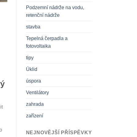
Podzemní nádrže na vodu,
retenční nádrže
stavba
Tepelná čerpadla a
fotovoltaika
tipy
Úklid
úspora
vý
Ventilátory
zahrada
it
zařízení
to
NEJNOVĚJŠÍ PŘÍSPĚVKY