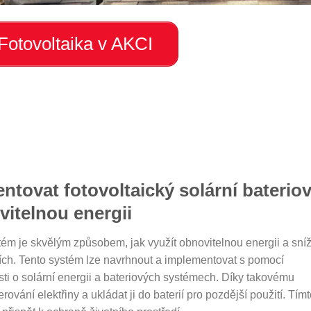
Fotovoltaika v AKCI
tovat fotovoltaický solární baterio
vitelnou energii
stém je skvělým způsobem, jak využít obnovitelnou energii a sníž
ojích. Tento systém lze navrhnout a implementovat s pomocí
osti o solární energii a bateriových systémech. Díky takovému
ování elektřiny a ukládat ji do baterií pro pozdější použití. Tím