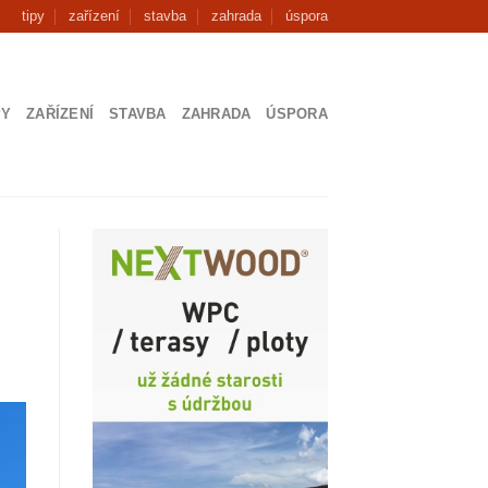
tipy
zařízení
stavba
zahrada
úspora
PY
ZAŘÍZENÍ
STAVBA
ZAHRADA
ÚSPORA