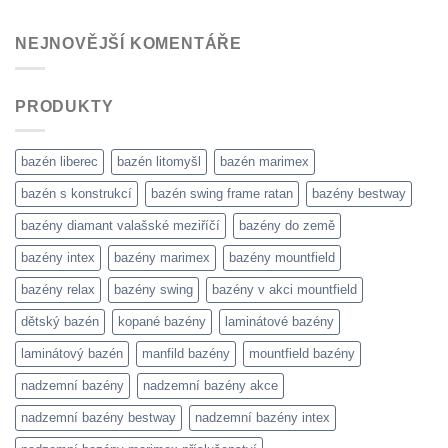
NEJNOVĚJŠÍ KOMENTÁŘE
PRODUKTY
bazén liberec
bazén litomyšl
bazén marimex
bazén s konstrukcí
bazén swing frame ratan
bazény bestway
bazény diamant valašské meziříčí
bazény do země
bazény intex
bazény marimex
bazény mountfield
bazény relax
bazény swing
bazény v akci mountfield
dětský bazén
kopané bazény
laminátové bazény
laminátový bazén
manfild bazény
mountfield bazény
nadzemní bazény
nadzemní bazény akce
nadzemní bazény bestway
nadzemní bazény intex