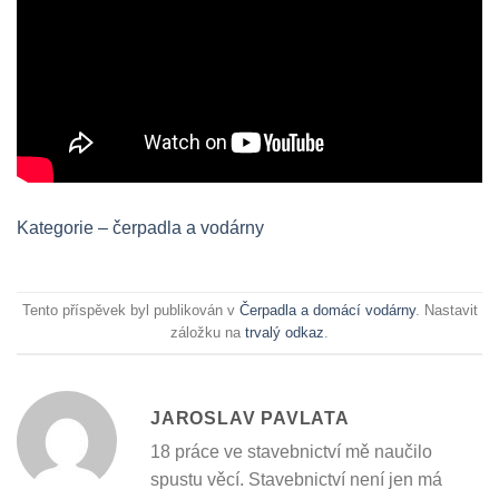
Kategorie – čerpadla a vodárny
Tento příspěvek byl publikován v
Čerpadla a domácí vodárny
. Nastavit
záložku na
trvalý odkaz
.
JAROSLAV PAVLATA
18 práce ve stavebnictví mě naučilo
spustu věcí. Stavebnictví není jen má