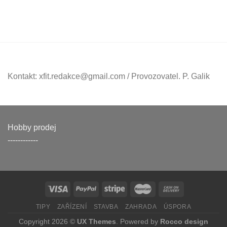
Kontakt: xfit.redakce@gmail.com / Provozovatel. P. Galik
Hobby prodej
------------
TIPY
ZAŘÍZENÍ
STAVBA
ZAHRADA
ÚSPORA
Copyright 2026 ©
UX Themes
. Powered by
Rocco design