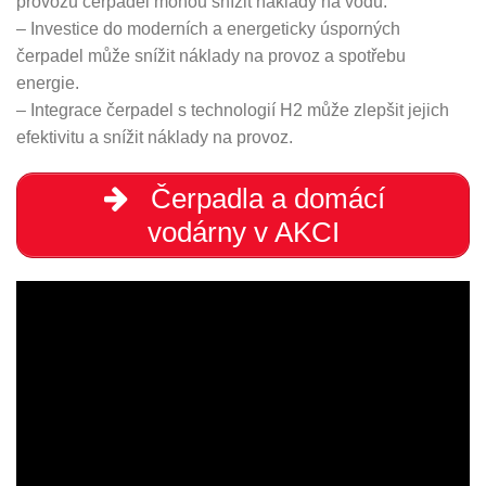
provozu čerpadel mohou snížit náklady na vodu.
– Investice do moderních a energeticky úsporných
čerpadel může snížit náklady na provoz a spotřebu
energie.
– Integrace čerpadel s technologií H2 může zlepšit jejich
efektivitu a snížit náklady na provoz.
Čerpadla a domácí
vodárny v AKCI