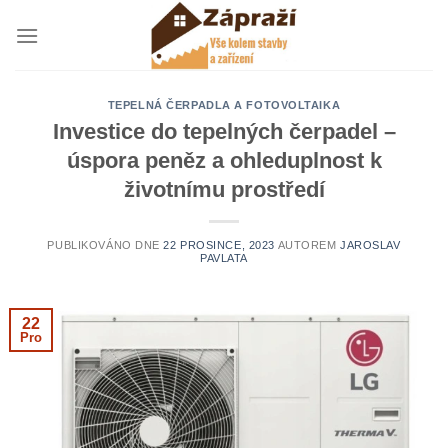
Přeskočit
na
obsah
TEPELNÁ ČERPADLA A FOTOVOLTAIKA
Investice do tepelných čerpadel –
úspora peněz a ohleduplnost k
životnímu prostředí
PUBLIKOVÁNO DNE
22 PROSINCE, 2023
AUTOREM
JAROSLAV
PAVLATA
22
Pro