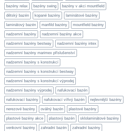
bazény relax
bazény swing
bazény v akci mountfield
dětský bazén
kopané bazény
laminátové bazény
laminátový bazén
manfild bazény
mountfield bazény
nadzemní bazény
nadzemní bazény akce
nadzemní bazény bestway
nadzemní bazény intex
nadzemní bazény marimex příslušenství
nadzemní bazény s konstrukcí
nadzemní bazény s konstrukcí bestway
nadzemní bazény s konstrukcí výprodej
nadzemní bazény výprodej
nafukovací bazén
nafukovací bazény
nafukovací vířivý bazén
nejlevnější bazény
nerezové bazény
oválný bazén
plastové bazény
plastové bazény akce
plastový bazén
sklolaminátové bazény
venkovní bazény
zahradní bazén
zahradní bazény