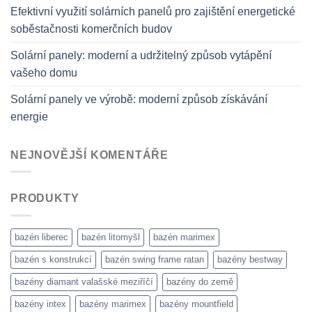
Efektivní využití solárních panelů pro zajištění energetické
soběstačnosti komerčních budov
Solární panely: moderní a udržitelný způsob vytápění
vašeho domu
Solární panely ve výrobě: moderní způsob získávání
energie
NEJNOVĚJŠÍ KOMENTÁŘE
PRODUKTY
bazén liberec
bazén litomyšl
bazén marimex
bazén s konstrukcí
bazén swing frame ratan
bazény bestway
bazény diamant valašské meziříčí
bazény do země
bazény intex
bazény marimex
bazény mountfield