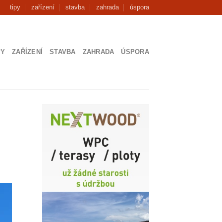
tipy
zařízení
stavba
zahrada
úspora
PY
ZAŘÍZENÍ
STAVBA
ZAHRADA
ÚSPORA