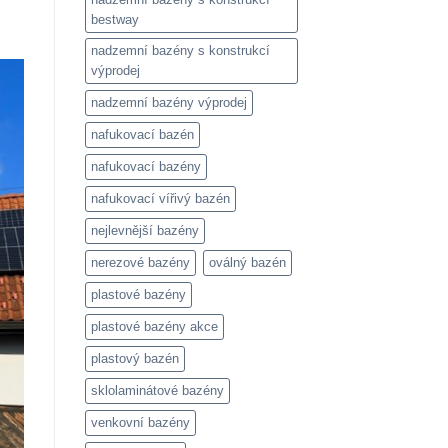
bestway
nadzemní bazény s konstrukcí
výprodej
nadzemní bazény výprodej
nafukovací bazén
nafukovací bazény
nafukovací vířivý bazén
nejlevnější bazény
nerezové bazény
oválný bazén
plastové bazény
plastové bazény akce
plastový bazén
sklolaminátové bazény
venkovní bazény