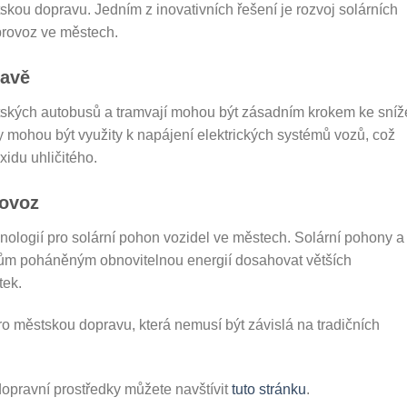
skou dopravu. Jedním z inovativních řešení je rozvoj solárních
provoz ve městech.
ravě
stských autobusů a tramvají mohou být zásadním krokem ke sníž
ely mohou být využity k napájení elektrických systémů vozů, což
xidu uhličitého.
rovoz
hnologií pro solární pohon vozidel ve městech. Solární pohony a
idlům poháněným obnovitelnou energií dosahovat větších
tek.
pro městskou dopravu, která nemusí být závislá na tradičních
dopravní prostředky můžete navštívit
tuto stránku
.