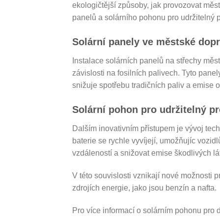
ekologičtější způsoby, jak provozovat měst
panelů a solárního pohonu pro udržitelný 
Solární panely ve městské dop
Instalace solárních panelů na střechy mě
závislosti na fosilních palivech. Tyto pan
snižuje spotřebu tradičních paliv a emise o
Solární pohon pro udržitelný p
Dalším inovativním přístupem je vývoj tec
baterie se rychle vyvíjejí, umožňujíc voz
vzdáleností a snižovat emise škodlivých lá
V této souvislosti vznikají nové možnosti 
zdrojích energie, jako jsou benzín a nafta.
Pro více informací o solárním pohonu pro 