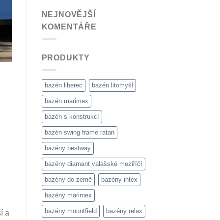
NEJNOVĚJŠÍ
KOMENTÁŘE
PRODUKTY
bazén liberec
bazén litomyšl
bazén marimex
bazén s konstrukcí
bazén swing frame ratan
bazény bestway
bazény diamant valašské meziříčí
bazény do země
bazény intex
bazény marimex
bazény mountfield
bazény relax
í a