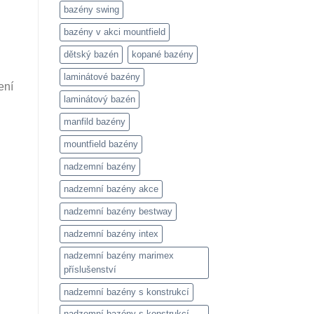
bazény swing
bazény v akci mountfield
dětský bazén
kopané bazény
laminátové bazény
ení
laminátový bazén
manfild bazény
mountfield bazény
nadzemní bazény
nadzemní bazény akce
nadzemní bazény bestway
nadzemní bazény intex
nadzemní bazény marimex
příslušenství
nadzemní bazény s konstrukcí
nadzemní bazény s konstrukcí