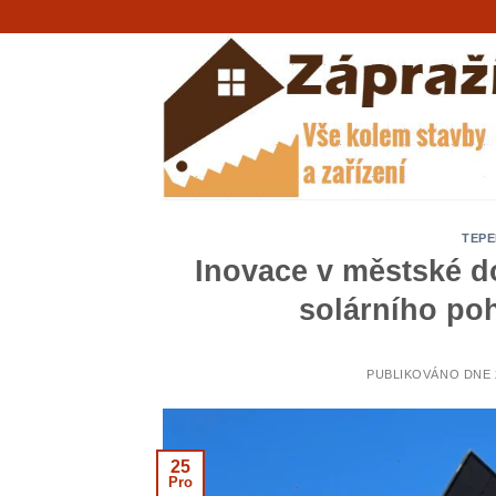
Přeskočit
na
obsah
TEPE
Inovace v městské d
solárního po
PUBLIKOVÁNO DNE
25
Pro