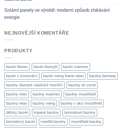
Solární panely ve výrobě: moderní způsob získávání
energie
NEJNOVĚJŠÍ KOMENTÁŘE
PRODUKTY
bazén liberec
bazén litomyšl
bazén marimex
bazén s konstrukcí
bazén swing frame ratan
bazény bestway
bazény diamant valašské meziříčí
bazény do země
bazény intex
bazény marimex
bazény mountfield
bazény relax
bazény swing
bazény v akci mountfield
dětský bazén
kopané bazény
laminátové bazény
laminátový bazén
manfild bazény
mountfield bazény