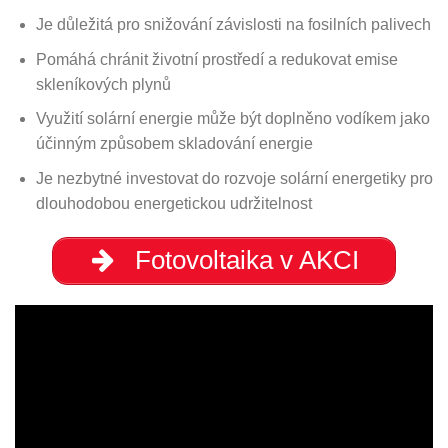
Je důležitá pro snižování závislosti na fosilních palivech
Pomáhá chránit životní prostředí a redukovat emise
skleníkových plynů
Využití solární energie může být doplněno vodíkem jako
účinným způsobem skladování energie
Je nezbytné investovat do rozvoje solární energetiky pro
dlouhodobou energetickou udržitelnost
Fotovoltaika v AKCI