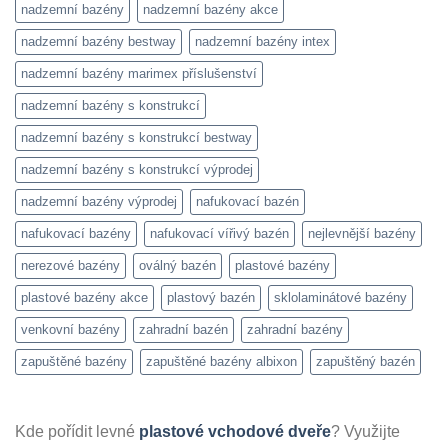
nadzemní bazény
nadzemní bazény akce
nadzemní bazény bestway
nadzemní bazény intex
nadzemní bazény marimex příslušenství
nadzemní bazény s konstrukcí
nadzemní bazény s konstrukcí bestway
nadzemní bazény s konstrukcí výprodej
nadzemní bazény výprodej
nafukovací bazén
nafukovací bazény
nafukovací vířivý bazén
nejlevnější bazény
nerezové bazény
oválný bazén
plastové bazény
plastové bazény akce
plastový bazén
sklolaminátové bazény
venkovní bazény
zahradní bazén
zahradní bazény
zapuštěné bazény
zapuštěné bazény albixon
zapuštěný bazén
Kde pořídit levné
plastové vchodové dveře
? Využijte