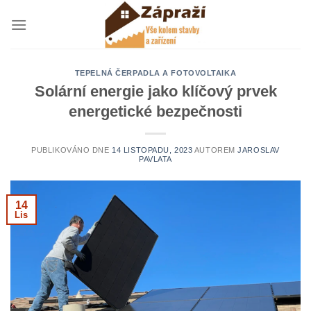
Přeskočit
na
obsah
TEPELNÁ ČERPADLA A FOTOVOLTAIKA
Solární energie jako klíčový prvek
energetické bezpečnosti
PUBLIKOVÁNO DNE
14 LISTOPADU, 2023
AUTOREM
JAROSLAV
PAVLATA
14
Lis