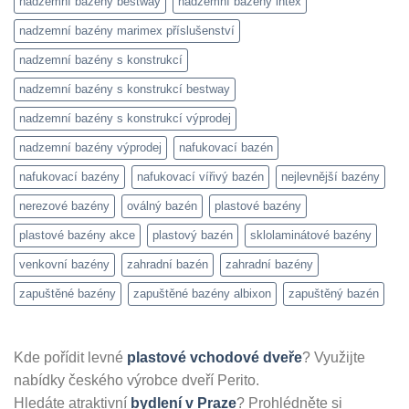
nadzemní bazény bestway
nadzemní bazény intex
nadzemní bazény marimex příslušenství
nadzemní bazény s konstrukcí
nadzemní bazény s konstrukcí bestway
nadzemní bazény s konstrukcí výprodej
nadzemní bazény výprodej
nafukovací bazén
nafukovací bazény
nafukovací vířivý bazén
nejlevnější bazény
nerezové bazény
oválný bazén
plastové bazény
plastové bazény akce
plastový bazén
sklolaminátové bazény
venkovní bazény
zahradní bazén
zahradní bazény
zapuštěné bazény
zapuštěné bazény albixon
zapuštěný bazén
Kde pořídit levné
plastové vchodové dveře
? Využijte
nabídky českého výrobce dveří Perito.
Hledáte atraktivní
bydlení v Praze
? Prohlédněte si