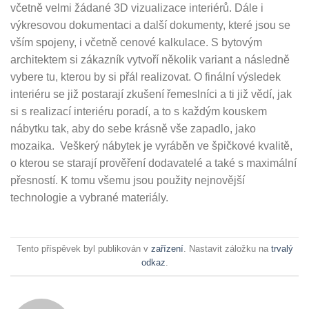
včetně velmi žádané 3D vizualizace interiérů. Dále i
výkresovou dokumentaci a další dokumenty, které jsou se
vším spojeny, i včetně cenové kalkulace. S bytovým
architektem si zákazník vytvoří několik variant a následně
vybere tu, kterou by si přál realizovat. O finální výsledek
interiéru se již postarají zkušení řemeslníci a ti již vědí, jak
si s realizací interiéru poradí, a to s každým kouskem
nábytku tak, aby do sebe krásně vše zapadlo, jako
mozaika. Veškerý nábytek je vyráběn ve špičkové kvalitě,
o kterou se starají prověření dodavatelé a také s maximální
přesností. K tomu všemu jsou použity nejnovější
technologie a vybrané materiály.
Tento příspěvek byl publikován v
zařízení
. Nastavit záložku na
trvalý
odkaz
.