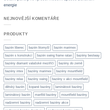
energie
NEJNOVĚJŠÍ KOMENTÁŘE
PRODUKTY
bazén liberec
bazén litomyšl
bazén marimex
bazén s konstrukcí
bazén swing frame ratan
bazény bestway
bazény diamant valašské meziříčí
bazény do země
bazény intex
bazény marimex
bazény mountfield
bazény relax
bazény swing
bazény v akci mountfield
dětský bazén
kopané bazény
laminátové bazény
laminátový bazén
manfild bazény
mountfield bazény
nadzemní bazény
nadzemní bazény akce