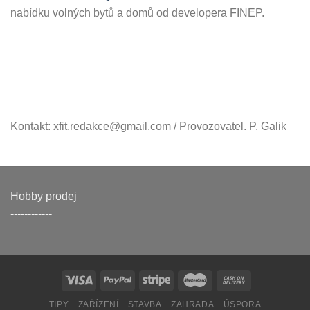
nabídku volných bytů a domů od developera FINEP.
Kontakt: xfit.redakce@gmail.com / Provozovatel. P. Galik
Hobby prodej
------------
TIPY
ZAŘÍZENÍ
STAVBA
ZAHRADA
ÚSPORA