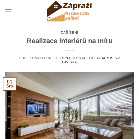
Přeskočit
na
obsah
ZAŘÍZENÍ
Realizace interiérů na míru
PUBLIKOVÁNO DNE
1 SRPNA, 2018
AUTOREM
JAROSLAV
PAVLATA
01
Srp