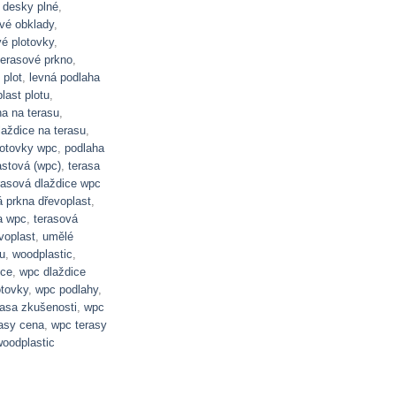
 desky plné
,
vé obklady
,
vé plotovky
,
terasové prkno
,
 plot
,
levná podlaha
last plotu
,
na na terasu
,
laždice na terasu
,
lotovky wpc
,
podlaha
astová (wpc)
,
terasa
rasová dlaždice wpc
á prkna dřevoplast
,
a wpc
,
terasová
voplast
,
umělé
u
,
woodplastic
,
ice
,
wpc dlaždice
otovky
,
wpc podlahy
,
rasa zkušenosti
,
wpc
asy cena
,
wpc terasy
oodplastic