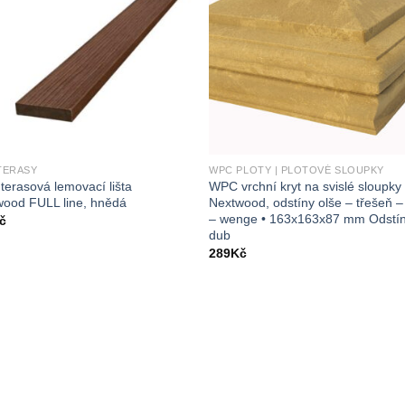
TERASY
WPC PLOTY | PLOTOVÉ SLOUPKY
erasová lemovací lišta
WPC vrchní kryt na svislé sloupky
wood FULL line, hnědá
Nextwood, odstíny olše – třešeň 
– wenge • 163x163x87 mm Odstín
č
dub
289
Kč