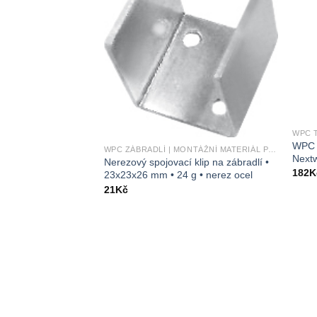
WPC TERASY | TERASY 3D LINE | MONTÁŽNÍ MATERIÁL PRO TERASY 3D LINE
WPC 
 klip • 50x30x14
WPC t
WPC ZÁBRADLÍ | MONTÁŽNÍ MATERIÁL PRO ZÁBRADLÍ
ocel
Next
Nerezový spojovací klip na zábradlí •
182
K
23x23x26 mm • 24 g • nerez ocel
21
Kč