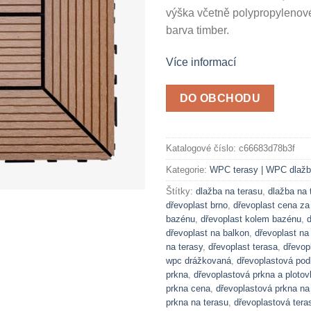
výška včetně polypropylenov
barva timber.
Více informací
DO OBCHODU
Katalogové číslo:
c66683d78b3f
Kategorie:
WPC terasy | WPC dlaž
Štítky:
dlažba na terasu
,
dlažba na 
dřevoplast brno
,
dřevoplast cena z
bazénu
,
dřevoplast kolem bazénu
,
d
dřevoplast na balkon
,
dřevoplast na
na terasy
,
dřevoplast terasa
,
dřevop
wpc drážkovaná
,
dřevoplastová pod
prkna
,
dřevoplastová prkna a plotov
prkna cena
,
dřevoplastová prkna na 
prkna na terasu
,
dřevoplastová tera