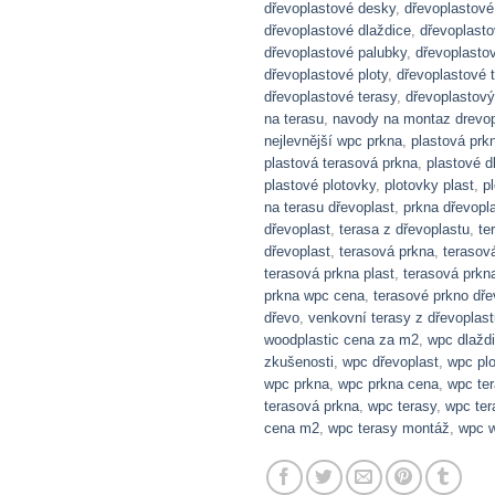
dřevoplastové desky
,
dřevoplastové
dřevoplastové dlaždice
,
dřevoplasto
dřevoplastové palubky
,
dřevoplasto
dřevoplastové ploty
,
dřevoplastové 
dřevoplastové terasy
,
dřevoplastový
na terasu
,
navody na montaz drevop
nejlevnější wpc prkna
,
plastová prk
plastová terasová prkna
,
plastové d
plastové plotovky
,
plotovky plast
,
p
na terasu dřevoplast
,
prkna dřevopl
dřevoplast
,
terasa z dřevoplastu
,
te
dřevoplast
,
terasová prkna
,
terasov
terasová prkna plast
,
terasová prkn
prkna wpc cena
,
terasové prkno dře
dřevo
,
venkovní terasy z dřevoplast
woodplastic cena za m2
,
wpc dlažd
zkušenosti
,
wpc dřevoplast
,
wpc pl
wpc prkna
,
wpc prkna cena
,
wpc te
terasová prkna
,
wpc terasy
,
wpc ter
cena m2
,
wpc terasy montáž
,
wpc w