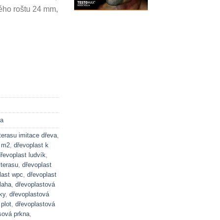
ého roštu 24 mm,
ba
terasu imitace dřeva
,
a m2
,
dřevoplast k
řevoplast ludvík
,
 terasu
,
dřevoplast
last wpc
,
dřevoplast
laha
,
dřevoplastová
ky
,
dřevoplastová
plot
,
dřevoplastová
sová prkna
,