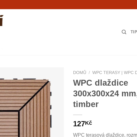
TI
DOMŮ
/
WPC TERASY | WPC 
WPC dlaždice
300x300x24 mm,
timber
127
Kč
WPC terasová dlaždice, roz