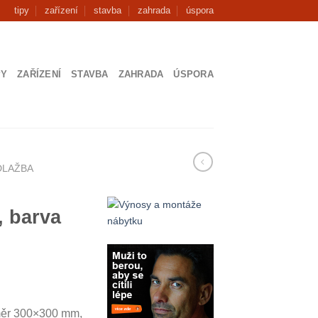
tipy
zařízení
stavba
zahrada
úspora
PY
ZAŘÍZENÍ
STAVBA
ZAHRADA
ÚSPORA
DLAŽBA
 barva
měr 300×300 mm,