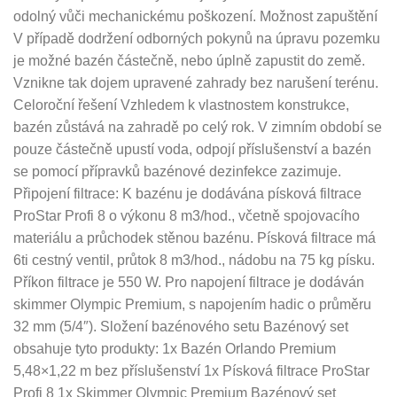
odolný vůči mechanickému poškození. Možnost zapuštění
V případě dodržení odborných pokynů na úpravu pozemku
je možné bazén částečně, nebo úplně zapustit do země.
Vznikne tak dojem upravené zahrady bez narušení terénu.
Celoroční řešení Vzhledem k vlastnostem konstrukce,
bazén zůstává na zahradě po celý rok. V zimním období se
pouze částečně upustí voda, odpojí příslušenství a bazén
se pomocí přípravků bazénové dezinfekce zazimuje.
Připojení filtrace: K bazénu je dodávána písková filtrace
ProStar Profi 8 o výkonu 8 m3/hod., včetně spojovacího
materiálu a průchodek stěnou bazénu. Písková filtrace má
6ti cestný ventil, průtok 8 m3/hod., nádobu na 75 kg písku.
Příkon filtrace je 550 W. Pro napojení filtrace je dodáván
skimmer Olympic Premium, s napojením hadic o průměru
32 mm (5/4″). Složení bazénového setu Bazénový set
obsahuje tyto produkty: 1x Bazén Orlando Premium
5,48×1,22 m bez příslušenství 1x Písková filtrace ProStar
Profi 8 1x Skimmer Olympic Premium Bazénový set