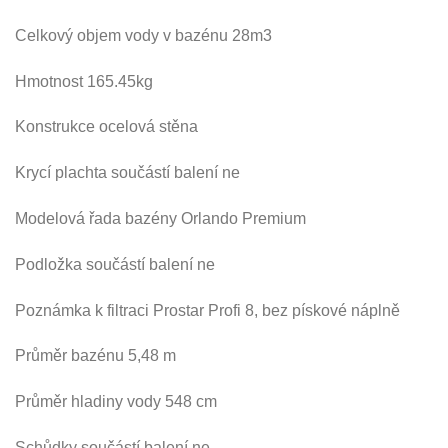
Celkový objem vody v bazénu 28m3
Hmotnost 165.45kg
Konstrukce ocelová stěna
Krycí plachta součástí balení ne
Modelová řada bazény Orlando Premium
Podložka součástí balení ne
Poznámka k filtraci Prostar Profi 8, bez pískové náplně
Průměr bazénu 5,48 m
Průměr hladiny vody 548 cm
Schůdky součástí balení ne