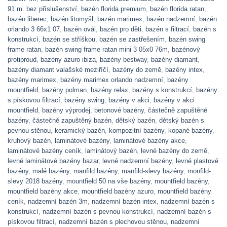
91 m. bez příslušenství
,
bazén florida premium
,
bazén florida ratan
,
bazén liberec
,
bazén litomyšl
,
bazén marimex
,
bazén nadzemní
,
bazén
orlando 3 66x1 07
,
bazén ovál
,
bazén pro děti
,
bazén s filtrací
,
bazén s
konstrukcí
,
bazén se stříškou
,
bazén se zastřešením
,
bazén swing
frame ratan
,
bazén swing frame ratan mini 3 05x0 76m
,
bazénový
protiproud
,
bazény azuro ibiza
,
bazény bestway
,
bazény diamant
,
bazény diamant valašské meziříčí
,
bazény do země
,
bazény intex
,
bazény marimex
,
bazény marimex orlando nadzemní
,
bazény
mountfield
,
bazény polman
,
bazény relax
,
bazény s konstrukcí
,
bazény
s pískovou filtrací
,
bazény swing
,
bazény v akci
,
bazény v akci
mountfield
,
bazény výprodej
,
betonové bazény
,
částečně zapuštěné
bazény
,
částečně zapuštěný bazén
,
dětský bazén
,
dětský bazén s
pevnou stěnou
,
keramický bazén
,
kompozitní bazény
,
kopané bazény
,
kruhový bazén
,
laminátové bazény
,
laminátové bazény akce
,
laminátové bazény ceník
,
laminátový bazén
,
levné bazény do země
,
levné laminátové bazény bazar
,
levné nadzemní bazény
,
levné plastové
bazény
,
malé bazény
,
manfild bazény
,
manfild-slevy bazény
,
monfild-
slevy 2018 bazény
,
mountfield 50 na vše bazény
,
mountfield bazény
,
mountfield bazény akce
,
mountfield bazény azuro
,
mountfield bazény
ceník
,
nadzemní bazén 3m
,
nadzemní bazén intex
,
nadzemní bazén s
konstrukcí
,
nadzemní bazén s pevnou konstrukcí
,
nadzemní bazén s
pískovou filtrací
,
nadzemní bazén s plechovou stěnou
,
nadzemní