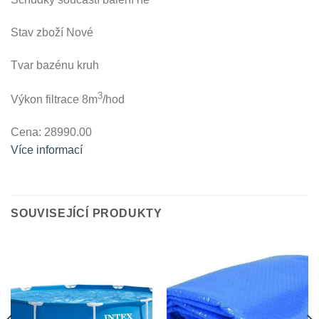
Stav zboží Nové
Tvar bazénu kruh
3
Výkon filtrace 8m
/hod
Cena: 28990.00
Více informací
SOUVISEJÍCÍ PRODUKTY