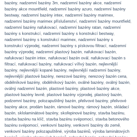
bazény
,
nadzemní bazény 3m
,
nadzemní bazény akce
,
nadzemní
bazény akce mountfield
,
nadzemní bazény azuro
,
nadzemní bazény
bestway
,
nadzemní bazény intex
,
nadzemní bazény marimex
,
nadzemní bazény marimex příslušenství
,
nadzemní bazény mountfield
,
nadzemní bazény nafukovací
,
nadzemní bazény ratan
,
nadzemní
bazény s konstrukcí
,
nadzemní bazény s konstrukcí bestway
,
nadzemní bazény s konstrukcí marimex
,
nadzemní bazény s
konstrukcí výprodej
,
nadzemní bazény s pískovou filtrací
,
nadzemní
bazény výprodej
,
nadzemní plastový bazén
,
nafukovací bazén
,
nafukovací bazén intex
,
nafukovací bazén ovál
,
nafukovací bazén s
filtrací
,
nafukovací bazény
,
nafukovací vířivý bazén
,
nejlevnější
bazény
,
nejlevnější kopané bazény
,
nejlevnější nadzemní bazény
,
nejlevnější plastové bazény
,
nerezové bazény
,
nerezový bazén cena
,
obdélníkové bazény
,
obdélníkový bazén
,
oválné bazény
,
oválný bazén
,
oválný nadzemní bazén
,
plastové bazény
,
plastové bazény akce
,
plastové bazény levně
,
plastové bazény výprodej
,
plastový bazén
,
podzemní bazény
,
polozapuštěný bazén
,
přelivové bazény
,
přelivové
bazény akce
,
prodám bazén
,
rámové bazény
,
rámový bazén
,
skládací
bazén
,
sklolaminátové bazény
,
skořepinové bazény
,
stavba bazénu
,
stavba bazénu na klíč
,
stavba bazénu svépomocí
,
stavba betonového
bazénu svépomocí
,
venkovní bazény
,
venkovní bazény do země
,
venkovní bazény polozapuštěné
,
výroba bazénů
,
výroba laminátových