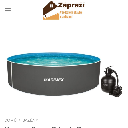
Přeskočit
na
obsah
DOMŮ
/
BAZÉNY