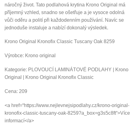
náročný život. Tato podlahová krytina Krono Original má
příjemný vzhled, snadno se ošetřuje a je vysoce odolná
vůči oděru a polití při každodenním používání. Navíc se
jednoduše instaluje a nabízí dokonalý výsledek.
Krono Original Kronofix Classic Tuscany Oak 8259
Výrobce: Krono original
Kategorie: PLOVOUCÍ LAMINÁTOVÉ PODLAHY | Krono
Original | Krono Original Kronofix Classic
Cena: 209
<a href=“https://www.nejlevnejsipodlahy.cz/krono-original-
kronofix-classic-tuscany-oak-8259?a_box=g3s5c8ft“>Více
informací</a>