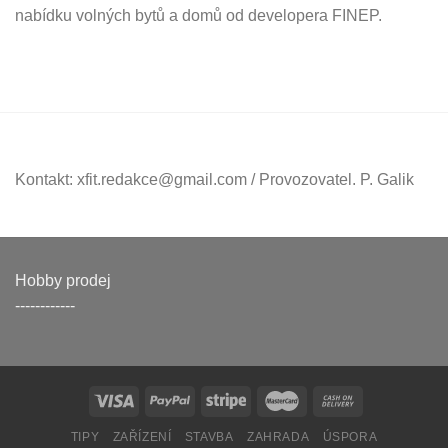
nabídku volných bytů a domů od developera FINEP.
Kontakt: xfit.redakce@gmail.com / Provozovatel. P. Galik
Hobby prodej
------------
TIPY
ZAŘÍZENÍ
STAVBA
ZAHRADA
ÚSPORA