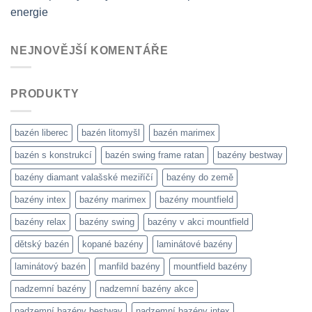
energie
NEJNOVĚJŠÍ KOMENTÁŘE
PRODUKTY
bazén liberec
bazén litomyšl
bazén marimex
bazén s konstrukcí
bazén swing frame ratan
bazény bestway
bazény diamant valašské meziříčí
bazény do země
bazény intex
bazény marimex
bazény mountfield
bazény relax
bazény swing
bazény v akci mountfield
dětský bazén
kopané bazény
laminátové bazény
laminátový bazén
manfild bazény
mountfield bazény
nadzemní bazény
nadzemní bazény akce
nadzemní bazény bestway
nadzemní bazény intex