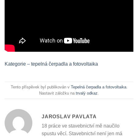
Kategorie – tepelná čerpadla a fotovoltaika
Tento příspěvek byl publikován v
Tepelná čerpadla a fotovoltaika
.
Nastavit záložku na
trvalý odkaz
.
JAROSLAV PAVLATA
18 práce ve stavebnictví mě naučilo
spustu věcí. Stavebnictví není jen má