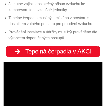
Je nutné zajistit dostatečný přísun vzduchu ke
kompresoru teplovzdušné jednotky.
Tepelné čerpadlo musí být umístěno v prostoru s
dostatkem volného prostoru pro proudění vzduchu.
Provádění instalace a údržby musí být prováděno dle
výrobcem doporučených postupů.
Tepelná čerpadla v AKCI