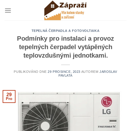
Přeskočit
na
obsah
TEPELNÁ ČERPADLA A FOTOVOLTAIKA
Podmínky pro instalaci a provoz
tepelných čerpadel vytápěných
teplovzdušnými jednotkami.
PUBLIKOVÁNO DNE
29 PROSINCE, 2023
AUTOREM
JAROSLAV
PAVLATA
29
Pro