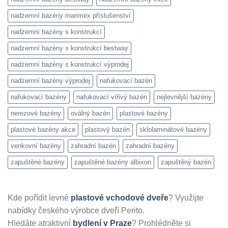
nadzemní bazény marimex příslušenství
nadzemní bazény s konstrukcí
nadzemní bazény s konstrukcí bestway
nadzemní bazény s konstrukcí výprodej
nadzemní bazény výprodej
nafukovací bazén
nafukovací bazény
nafukovací vířivý bazén
nejlevnější bazény
nerezové bazény
oválný bazén
plastové bazény
plastové bazény akce
plastový bazén
sklolaminátové bazény
venkovní bazény
zahradní bazén
zahradní bazény
zapuštěné bazény
zapuštěné bazény albixon
zapuštěný bazén
Kde pořídit levné
plastové vchodové dveře
? Využijte
nabídky českého výrobce dveří Perito.
Hledáte atraktivní
bydlení v Praze
? Prohlédněte si