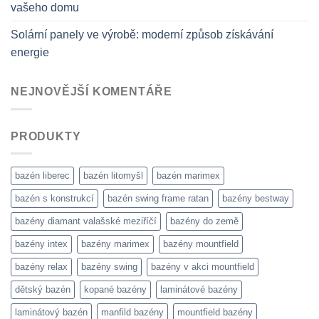
vašeho domu
Solární panely ve výrobě: moderní způsob získávání
energie
NEJNOVĚJŠÍ KOMENTÁŘE
PRODUKTY
bazén liberec
bazén litomyšl
bazén marimex
bazén s konstrukcí
bazén swing frame ratan
bazény bestway
bazény diamant valašské meziříčí
bazény do země
bazény intex
bazény marimex
bazény mountfield
bazény relax
bazény swing
bazény v akci mountfield
dětský bazén
kopané bazény
laminátové bazény
laminátový bazén
manfild bazény
mountfield bazény