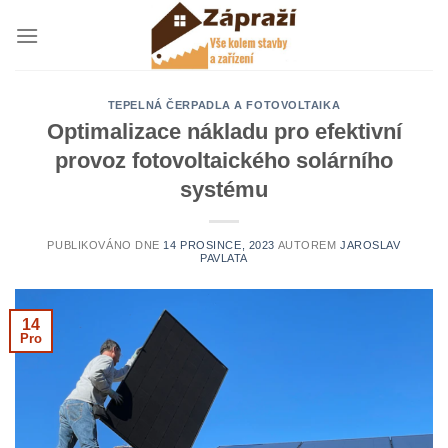
Přeskočit
na
obsah
TEPELNÁ ČERPADLA A FOTOVOLTAIKA
Optimalizace nákladu pro efektivní
provoz fotovoltaického solárního
systému
PUBLIKOVÁNO DNE
14 PROSINCE, 2023
AUTOREM
JAROSLAV
PAVLATA
14
Pro