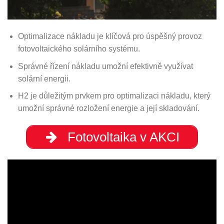
Optimalizace nákladu je klíčová pro úspěšný provoz
fotovoltaického solárního systému.
Správné řízení nákladu umožní efektivně využívat
solární energii.
H2 je důležitým prvkem pro optimalizaci nákladu, který
umožní správné rozložení energie a její skladování.
Fotovoltaika v AKCI