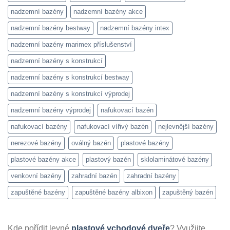
nadzemní bazény
nadzemní bazény akce
nadzemní bazény bestway
nadzemní bazény intex
nadzemní bazény marimex příslušenství
nadzemní bazény s konstrukcí
nadzemní bazény s konstrukcí bestway
nadzemní bazény s konstrukcí výprodej
nadzemní bazény výprodej
nafukovací bazén
nafukovací bazény
nafukovací vířivý bazén
nejlevnější bazény
nerezové bazény
oválný bazén
plastové bazény
plastové bazény akce
plastový bazén
sklolaminátové bazény
venkovní bazény
zahradní bazén
zahradní bazény
zapuštěné bazény
zapuštěné bazény albixon
zapuštěný bazén
Kde pořídit levné
plastové vchodové dveře
? Využijte