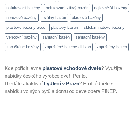
nafukovací bazény
nafukovací vířivý bazén
nejlevnější bazény
nerezové bazény
oválný bazén
plastové bazény
plastové bazény akce
plastový bazén
sklolaminátové bazény
venkovní bazény
zahradní bazén
zahradní bazény
zapuštěné bazény
zapuštěné bazény albixon
zapuštěný bazén
Kde pořídit levné
plastové vchodové dveře
? Využijte
nabídky českého výrobce dveří Perito.
Hledáte atraktivní
bydlení v Praze
? Prohlédněte si
nabídku volných bytů a domů od developera FINEP.