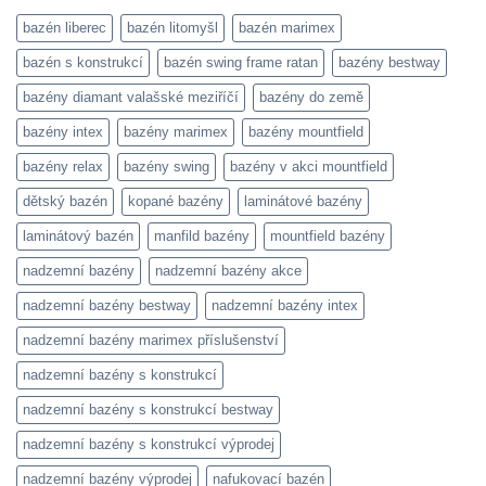
bazén liberec
bazén litomyšl
bazén marimex
bazén s konstrukcí
bazén swing frame ratan
bazény bestway
bazény diamant valašské meziříčí
bazény do země
bazény intex
bazény marimex
bazény mountfield
bazény relax
bazény swing
bazény v akci mountfield
dětský bazén
kopané bazény
laminátové bazény
laminátový bazén
manfild bazény
mountfield bazény
nadzemní bazény
nadzemní bazény akce
nadzemní bazény bestway
nadzemní bazény intex
nadzemní bazény marimex příslušenství
nadzemní bazény s konstrukcí
nadzemní bazény s konstrukcí bestway
nadzemní bazény s konstrukcí výprodej
nadzemní bazény výprodej
nafukovací bazén