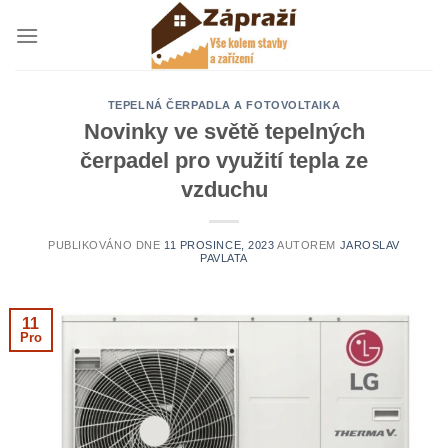
Přeskočit
na
obsah
TEPELNÁ ČERPADLA A FOTOVOLTAIKA
Novinky ve světě tepelných
čerpadel pro využití tepla ze
vzduchu
PUBLIKOVÁNO DNE
11 PROSINCE, 2023
AUTOREM
JAROSLAV
PAVLATA
11
Pro