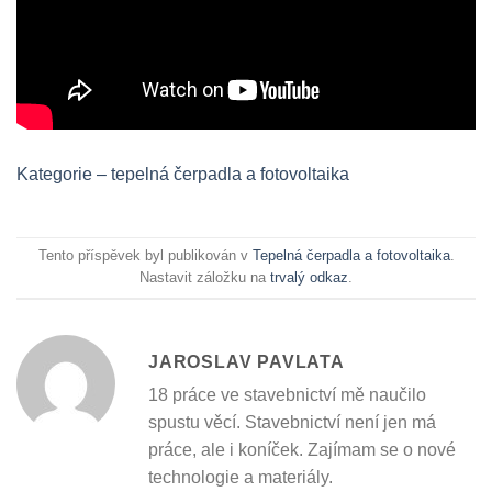
Kategorie – tepelná čerpadla a fotovoltaika
Tento příspěvek byl publikován v
Tepelná čerpadla a fotovoltaika
.
Nastavit záložku na
trvalý odkaz
.
JAROSLAV PAVLATA
18 práce ve stavebnictví mě naučilo
spustu věcí. Stavebnictví není jen má
práce, ale i koníček. Zajímam se o nové
technologie a materiály.