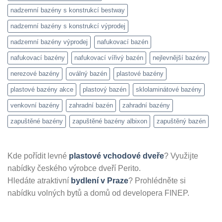
nadzemní bazény s konstrukcí bestway
nadzemní bazény s konstrukcí výprodej
nadzemní bazény výprodej
nafukovací bazén
nafukovací bazény
nafukovací vířivý bazén
nejlevnější bazény
nerezové bazény
oválný bazén
plastové bazény
plastové bazény akce
plastový bazén
sklolaminátové bazény
venkovní bazény
zahradní bazén
zahradní bazény
zapuštěné bazény
zapuštěné bazény albixon
zapuštěný bazén
Kde pořídit levné
plastové vchodové dveře
? Využijte
nabídky českého výrobce dveří Perito.
Hledáte atraktivní
bydlení v Praze
? Prohlédněte si
nabídku volných bytů a domů od developera FINEP.