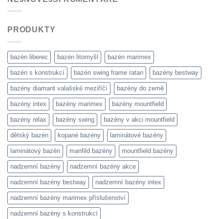
PRODUKTY
bazén liberec
bazén litomyšl
bazén marimex
bazén s konstrukcí
bazén swing frame ratan
bazény bestway
bazény diamant valašské meziříčí
bazény do země
bazény intex
bazény marimex
bazény mountfield
bazény relax
bazény swing
bazény v akci mountfield
dětský bazén
kopané bazény
laminátové bazény
laminátový bazén
manfild bazény
mountfield bazény
nadzemní bazény
nadzemní bazény akce
nadzemní bazény bestway
nadzemní bazény intex
nadzemní bazény marimex příslušenství
nadzemní bazény s konstrukcí