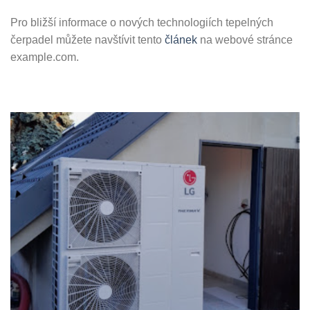
Pro bližší informace o nových technologiích tepelných
čerpadel můžete navštívit tento
článek
na webové stránce
example.com.