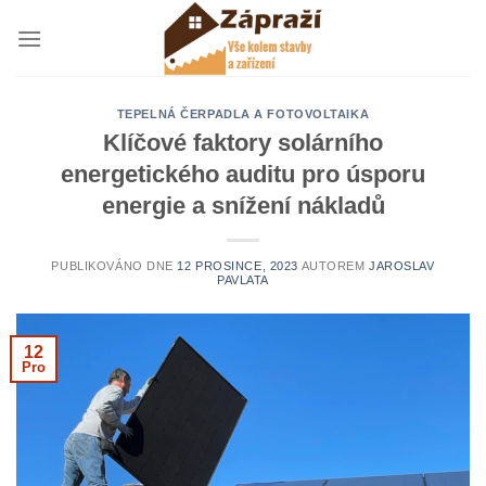
Přeskočit
na
obsah
TEPELNÁ ČERPADLA A FOTOVOLTAIKA
Klíčové faktory solárního
energetického auditu pro úsporu
energie a snížení nákladů
PUBLIKOVÁNO DNE
12 PROSINCE, 2023
AUTOREM
JAROSLAV
PAVLATA
12
Pro