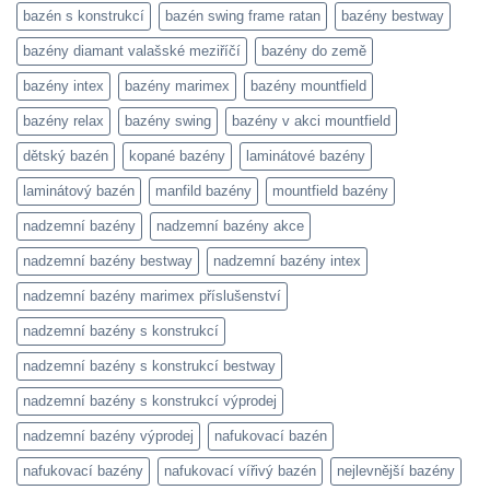
bazén s konstrukcí
bazén swing frame ratan
bazény bestway
bazény diamant valašské meziříčí
bazény do země
bazény intex
bazény marimex
bazény mountfield
bazény relax
bazény swing
bazény v akci mountfield
dětský bazén
kopané bazény
laminátové bazény
laminátový bazén
manfild bazény
mountfield bazény
nadzemní bazény
nadzemní bazény akce
nadzemní bazény bestway
nadzemní bazény intex
nadzemní bazény marimex příslušenství
nadzemní bazény s konstrukcí
nadzemní bazény s konstrukcí bestway
nadzemní bazény s konstrukcí výprodej
nadzemní bazény výprodej
nafukovací bazén
nafukovací bazény
nafukovací vířivý bazén
nejlevnější bazény