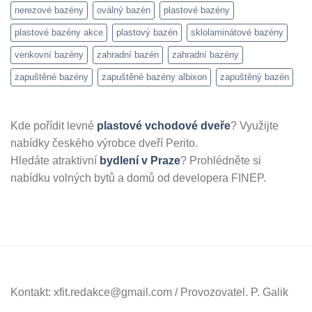
nerezové bazény
oválný bazén
plastové bazény
plastové bazény akce
plastový bazén
sklolaminátové bazény
venkovní bazény
zahradní bazén
zahradní bazény
zapuštěné bazény
zapuštěné bazény albixon
zapuštěný bazén
Kde pořídit levné
plastové vchodové dveře
? Využijte
nabídky českého výrobce dveří Perito.
Hledáte atraktivní
bydlení v Praze
? Prohlédněte si
nabídku volných bytů a domů od developera FINEP.
Kontakt: xfit.redakce@gmail.com / Provozovatel. P. Galik