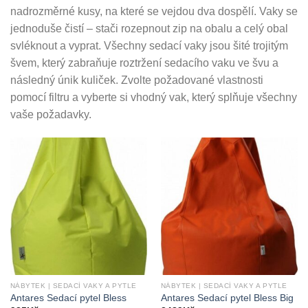
nadrozměrné kusy, na které se vejdou dva dospělí. Vaky se
jednoduše čistí – stači rozepnout zip na obalu a celý obal
svléknout a vyprat. Všechny sedací vaky jsou šité trojitým
švem, který zabraňuje roztržení sedacího vaku ve švu a
následný únik kuliček. Zvolte požadované vlastnosti
pomocí filtru a vyberte si vhodný vak, který splňuje všechny
vaše požadavky.
NÁBYTEK | SEDACÍ VAKY A PYTLE
NÁBYTEK | SEDACÍ VAKY A PYTLE
Antares Sedací pytel Bless
Antares Sedací pytel Bless Big