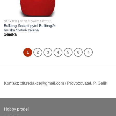
NÁBYTEK | SEDACÍ VAKY A PYTLE
Bullibag Sedací pytel Bullibag®
hruška Svítivě zelená
3490
Kč
1
2
3
4
5
6
Kontakt: xfit.redakce@gmail.com / Provozovatel. P. Galik
Hobby prodej
------------