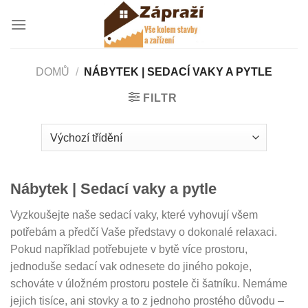
Přeskočit
na
obsah
DOMŮ
/
NÁBYTEK | SEDACÍ VAKY A PYTLE
FILTR
Nábytek | Sedací vaky a pytle
Vyzkoušejte naše sedací vaky, které vyhovují všem
potřebám a předčí Vaše představy o dokonalé relaxaci.
Pokud například potřebujete v bytě více prostoru,
jednoduše sedací vak odnesete do jiného pokoje,
schováte v úložném prostoru postele či šatníku. Nemáme
jejich tisíce, ani stovky a to z jednoho prostého důvodu –