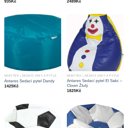
935
Kč
2489
Kč
NÁBYTEK | SEDACÍ VAKY A PYTLE
NÁBYTEK | SEDACÍ VAKY A PYTLE
Antares Sedací pytel El Sakc –
Antares Sedací pytel Dandy
Clown Žlutý
1425
Kč
1825
Kč