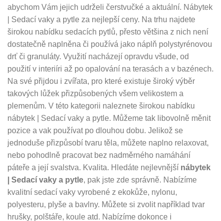
abychom Vám jejich udrželi čerstvučké a aktuální. Nábytek
| Sedací vaky a pytle za nejlepší ceny. Na trhu najdete
širokou nabídku sedacích pytlů, přesto většina z nich není
dostatečně naplněna či používá jako náplň polystyrénovou
drť či granuláty. Využití nacházejí opravdu všude, od
použití v interiíri až po opalování na terasách a v bazénech.
Na své přijdou i zvířata, pro které existuje široký výběr
takových lůžek přizpůsobených všem velikostem a
plemenům. V této kategorii naleznete širokou nabídku
nábytek | Sedací vaky a pytle. Můžeme tak libovolně měnit
pozice a vak používat po dlouhou dobu. Jelikož se
jednoduše přizpůsobí tvaru těla, můžete naplno relaxovat,
nebo pohodlně pracovat bez nadměrného namáhání
páteře a její svalstva. Kvalita. Hledáte nejlevnější
nábytek
| Sedací vaky a pytle
, pak jste zde správně. Nabízíme
kvalitní sedací vaky vyrobené z ekokůže, nylonu,
polyesteru, plyše a bavlny. Můžete si zvolit například tvar
hrušky, polštáře, koule atd. Nabízíme dokonce i