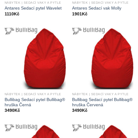
NÁBYTEK | SEDACÍ VAKY A PYTLE
NÁBYTEK | SEDACÍ VAKY A PYTLE
Antares Sedací pytel Wavelet
Antares Sedací vak Molly
1110
Kč
1901
Kč
NÁBYTEK | SEDACÍ VAKY A PYTLE
NÁBYTEK | SEDACÍ VAKY A PYTLE
Bullibag Sedací pytel Bullibag®
Bullibag Sedací pytel Bullibag®
hruška Černá
hruška Červená
3490
Kč
3490
Kč