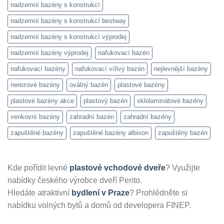
nadzemní bazény s konstrukcí
nadzemní bazény s konstrukcí bestway
nadzemní bazény s konstrukcí výprodej
nadzemní bazény výprodej
nafukovací bazén
nafukovací bazény
nafukovací vířivý bazén
nejlevnější bazény
nerezové bazény
oválný bazén
plastové bazény
plastové bazény akce
plastový bazén
sklolaminátové bazény
venkovní bazény
zahradní bazén
zahradní bazény
zapuštěné bazény
zapuštěné bazény albixon
zapuštěný bazén
Kde pořídit levné
plastové vchodové dveře
? Využijte
nabídky českého výrobce dveří Perito.
Hledáte atraktivní
bydlení v Praze
? Prohlédněte si
nabídku volných bytů a domů od developera FINEP.