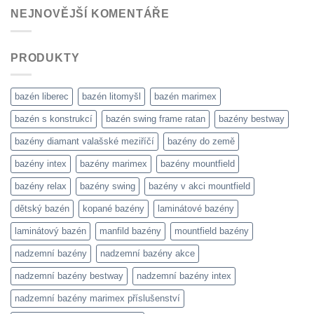
NEJNOVĚJŠÍ KOMENTÁŘE
PRODUKTY
bazén liberec
bazén litomyšl
bazén marimex
bazén s konstrukcí
bazén swing frame ratan
bazény bestway
bazény diamant valašské meziříčí
bazény do země
bazény intex
bazény marimex
bazény mountfield
bazény relax
bazény swing
bazény v akci mountfield
dětský bazén
kopané bazény
laminátové bazény
laminátový bazén
manfild bazény
mountfield bazény
nadzemní bazény
nadzemní bazény akce
nadzemní bazény bestway
nadzemní bazény intex
nadzemní bazény marimex příslušenství