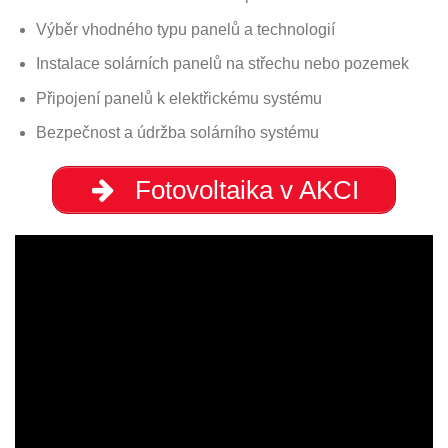
Výběr vhodného typu panelů a technologií
Instalace solárních panelů na střechu nebo pozemek
Připojení panelů k elektřickému systému
Bezpečnost a údržba solárního systému
Fotovoltaika v AKCI