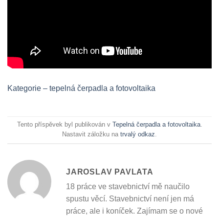
Kategorie – tepelná čerpadla a fotovoltaika
Tento příspěvek byl publikován v
Tepelná čerpadla a fotovoltaika
.
Nastavit záložku na
trvalý odkaz
.
JAROSLAV PAVLATA
18 práce ve stavebnictví mě naučilo
spustu věcí. Stavebnictví není jen má
práce, ale i koníček. Zajímam se o nové