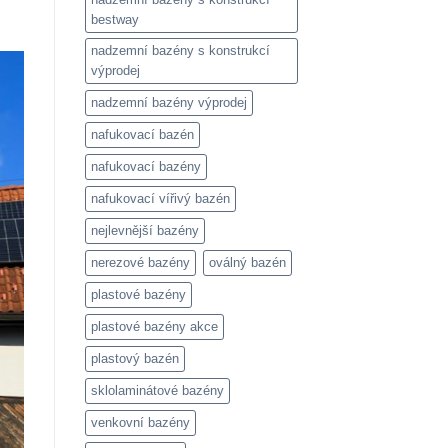
bestway
nadzemní bazény s konstrukcí
výprodej
nadzemní bazény výprodej
nafukovací bazén
nafukovací bazény
nafukovací vířivý bazén
nejlevnější bazény
nerezové bazény
oválný bazén
plastové bazény
plastové bazény akce
plastový bazén
sklolaminátové bazény
venkovní bazény