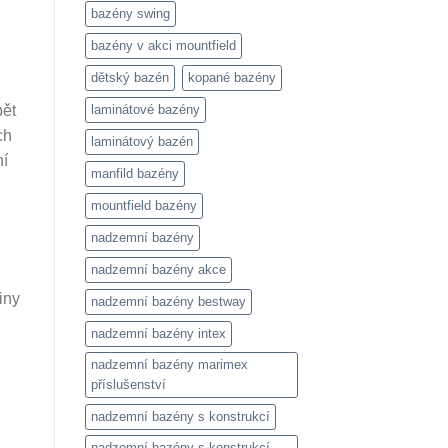
bazény swing
bazény v akci mountfield
dětský bazén
kopané bazény
laminátové bazény
bět
ch
laminátový bazén
ní
manfild bazény
mountfield bazény
nadzemní bazény
nadzemní bazény akce
iny
nadzemní bazény bestway
nadzemní bazény intex
nadzemní bazény marimex
příslušenství
nadzemní bazény s konstrukcí
nadzemní bazény s konstrukcí