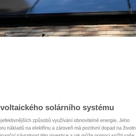
ovoltaického solárního systému
ejefektivnějších způsobů využívání obnovitelné energie. Jeho
 nákladů na elektřinu a zároveň má pozitivní dopad na životn
inanční návratnost této investice a jak může pomoci snížit vaše