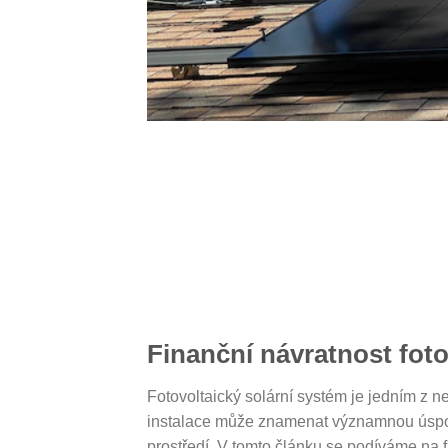
Finanční návratnost fot
Fotovoltaický solární systém je jedním z n
instalace může znamenat významnou úsporu
prostředí. V tomto článku se podíváme na f