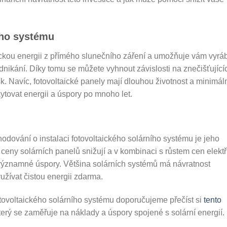
ího systému
rickou energii z přímého slunečního záření a umožňuje vám vyrá
dnikání. Díky tomu se můžete vyhnout závislosti na znečišťující
isk. Navíc, fotovoltaické panely mají dlouhou životnost a minimál
ovat energii a úspory po mnoho let.
odování o instalaci fotovoltaického solárního systému je jeho
 ceny solárních panelů snižují a v kombinaci s růstem cen elektř
 významné úspory. Většina solárních systémů má návratnost
užívat čistou energii zdarma.
fotovoltaického solárního systému doporučujeme přečíst si
tento
který se zaměřuje na náklady a úspory spojené s solární energií.