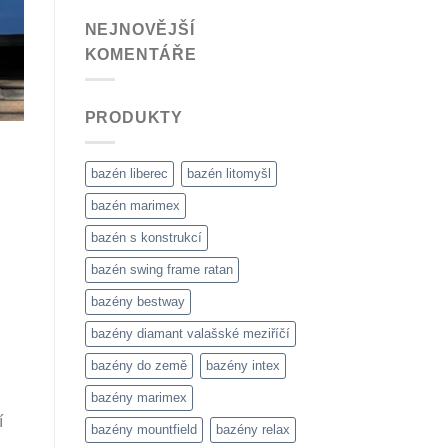
NEJNOVĚJŠÍ
KOMENTÁŘE
PRODUKTY
bazén liberec
bazén litomyšl
bazén marimex
bazén s konstrukcí
bazén swing frame ratan
bazény bestway
bazény diamant valašské meziříčí
bazény do země
bazény intex
bazény marimex
í
bazény mountfield
bazény relax