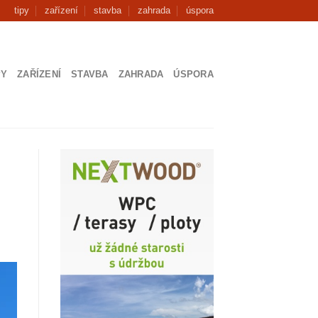
tipy
zařízení
stavba
zahrada
úspora
PY
ZAŘÍZENÍ
STAVBA
ZAHRADA
ÚSPORA