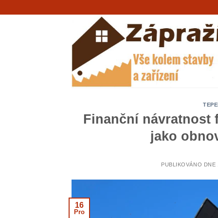
Přeskočit
na
obsah
TEPE
Finanční návratnost 
jako obnov
PUBLIKOVÁNO DNE
16
Pro