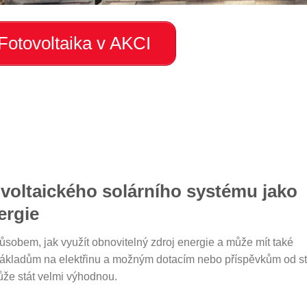
Fotovoltaika v AKCI
ovoltaického solárního systému jako
ergie
ůsobem, jak využít obnovitelný zdroj energie a může mít také
m nákladům na elektřinu a možným dotacím nebo příspěvkům od s
ůže stát velmi výhodnou.