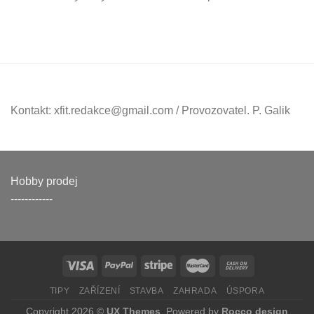
Kontakt: xfit.redakce@gmail.com / Provozovatel. P. Galik
Hobby prodej
------------
TIPY
ZAŘÍZENÍ
STAVBA
ZAHRADA
ÚSPORA
Copyright 2026 ©
UX Themes
. Powered by
Rocco design