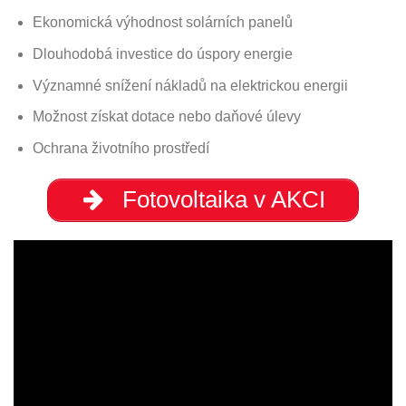
Ekonomická výhodnost solárních panelů
Dlouhodobá investice do úspory energie
Významné snížení nákladů na elektrickou energii
Možnost získat dotace nebo daňové úlevy
Ochrana životního prostředí
Fotovoltaika v AKCI