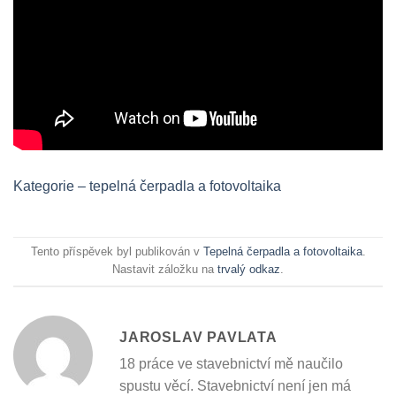
Kategorie – tepelná čerpadla a fotovoltaika
Tento příspěvek byl publikován v
Tepelná čerpadla a fotovoltaika
.
Nastavit záložku na
trvalý odkaz
.
JAROSLAV PAVLATA
18 práce ve stavebnictví mě naučilo
spustu věcí. Stavebnictví není jen má