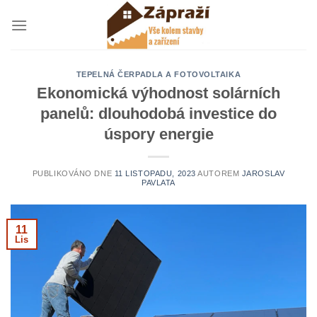
Přeskočit
na
obsah
TEPELNÁ ČERPADLA A FOTOVOLTAIKA
Ekonomická výhodnost solárních
panelů: dlouhodobá investice do
úspory energie
PUBLIKOVÁNO DNE
11 LISTOPADU, 2023
AUTOREM
JAROSLAV
PAVLATA
11
Lis