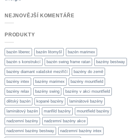
NEJNOVĚJŠÍ KOMENTÁŘE
PRODUKTY
bazén liberec
bazén litomyšl
bazén marimex
bazén s konstrukcí
bazén swing frame ratan
bazény bestway
bazény diamant valašské meziříčí
bazény do země
bazény intex
bazény marimex
bazény mountfield
bazény relax
bazény swing
bazény v akci mountfield
dětský bazén
kopané bazény
laminátové bazény
laminátový bazén
manfild bazény
mountfield bazény
nadzemní bazény
nadzemní bazény akce
nadzemní bazény bestway
nadzemní bazény intex