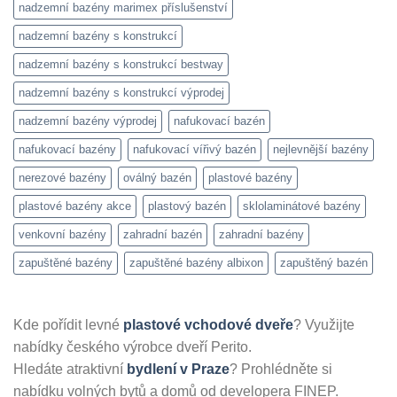
nadzemní bazény marimex příslušenství
nadzemní bazény s konstrukcí
nadzemní bazény s konstrukcí bestway
nadzemní bazény s konstrukcí výprodej
nadzemní bazény výprodej
nafukovací bazén
nafukovací bazény
nafukovací vířivý bazén
nejlevnější bazény
nerezové bazény
oválný bazén
plastové bazény
plastové bazény akce
plastový bazén
sklolaminátové bazény
venkovní bazény
zahradní bazén
zahradní bazény
zapuštěné bazény
zapuštěné bazény albixon
zapuštěný bazén
Kde pořídit levné
plastové vchodové dveře
? Využijte
nabídky českého výrobce dveří Perito.
Hledáte atraktivní
bydlení v Praze
? Prohlédněte si
nabídku volných bytů a domů od developera FINEP.