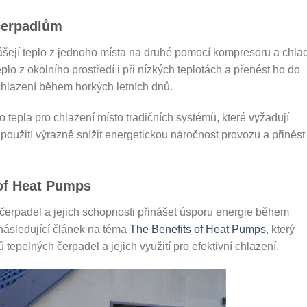
čerpadlům
nášejí teplo z jednoho místa na druhé pomocí kompresoru a chlad
eplo z okolního prostředí i při nízkých teplotách a přenést ho do
 chlazení během horkých letních dnů.
o tepla pro chlazení místo tradičních systémů, které vyžadují
 použití výrazně snížit energetickou náročnost provozu a přinést
 of Heat Pumps
čerpadel a jejich schopnosti přinášet úsporu energie během
následující článek na téma
The Benefits of Heat Pumps
, který
 tepelných čerpadel a jejich využití pro efektivní chlazení.