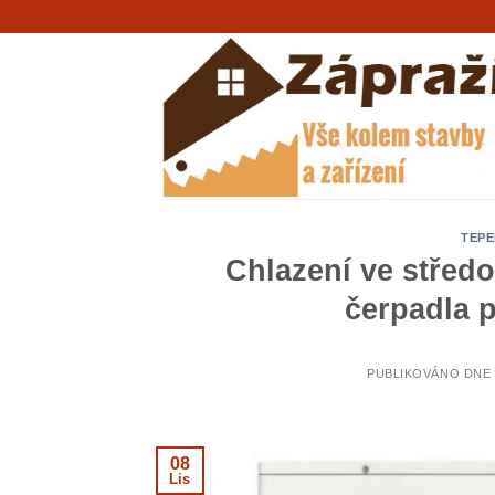
Přeskočit
na
obsah
TEPE
Chlazení ve střed
čerpadla p
PUBLIKOVÁNO DNE
08
Lis