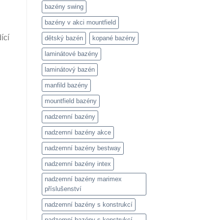
bazény swing
bazény v akci mountfield
ící
dětský bazén
kopané bazény
laminátové bazény
laminátový bazén
manfild bazény
mountfield bazény
nadzemní bazény
nadzemní bazény akce
nadzemní bazény bestway
nadzemní bazény intex
nadzemní bazény marimex
příslušenství
nadzemní bazény s konstrukcí
nadzemní bazény s konstrukcí