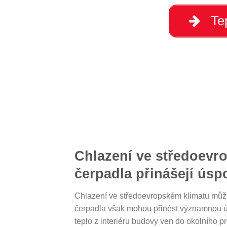
Tep
Chlazení ve středoevr
čerpadla přinášejí úsp
Chlazení ve středoevropském klimatu může
čerpadla však mohou přinést významnou ús
teplo z interiéru budovy ven do okolního pr