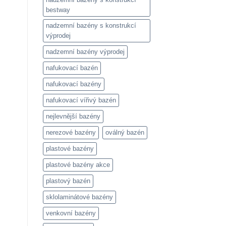
bestway
nadzemní bazény s konstrukcí
výprodej
nadzemní bazény výprodej
nafukovací bazén
nafukovací bazény
nafukovací vířivý bazén
nejlevnější bazény
nerezové bazény
oválný bazén
plastové bazény
plastové bazény akce
plastový bazén
sklolaminátové bazény
venkovní bazény