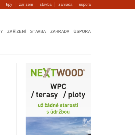
tipy
zařízení
stavba
zahrada
úspora
PY
ZAŘÍZENÍ
STAVBA
ZAHRADA
ÚSPORA