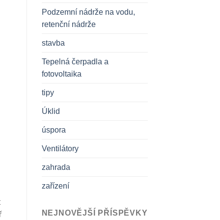
Podzemní nádrže na vodu,
retenční nádrže
stavba
Tepelná čerpadla a
fotovoltaika
tipy
Úklid
úspora
Ventilátory
zahrada
zařízení
t
NEJNOVĚJŠÍ PŘÍSPĚVKY
ř