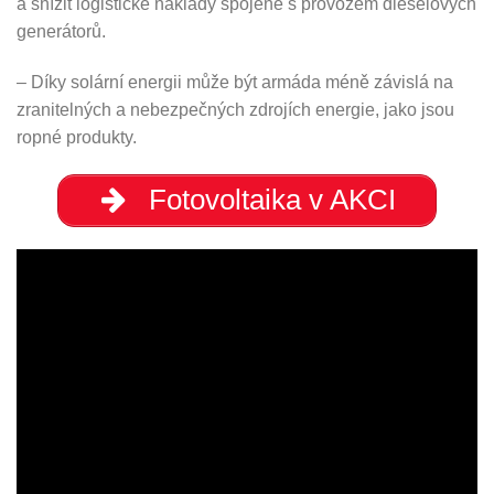
a snížit logistické náklady spojené s provozem dieselových
generátorů.
– Díky solární energii může být armáda méně závislá na
zranitelných a nebezpečných zdrojích energie, jako jsou
ropné produkty.
Fotovoltaika v AKCI