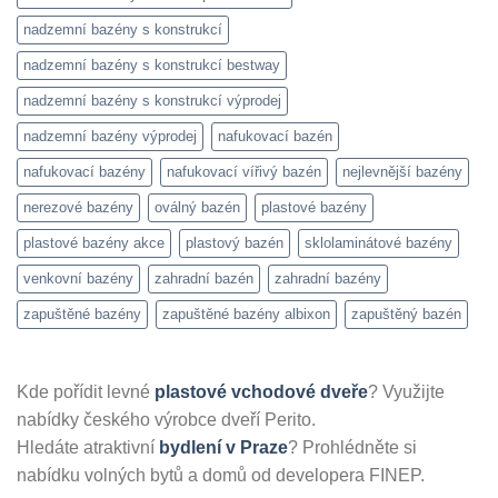
nadzemní bazény s konstrukcí
nadzemní bazény s konstrukcí bestway
nadzemní bazény s konstrukcí výprodej
nadzemní bazény výprodej
nafukovací bazén
nafukovací bazény
nafukovací vířivý bazén
nejlevnější bazény
nerezové bazény
oválný bazén
plastové bazény
plastové bazény akce
plastový bazén
sklolaminátové bazény
venkovní bazény
zahradní bazén
zahradní bazény
zapuštěné bazény
zapuštěné bazény albixon
zapuštěný bazén
Kde pořídit levné
plastové vchodové dveře
? Využijte
nabídky českého výrobce dveří Perito.
Hledáte atraktivní
bydlení v Praze
? Prohlédněte si
nabídku volných bytů a domů od developera FINEP.