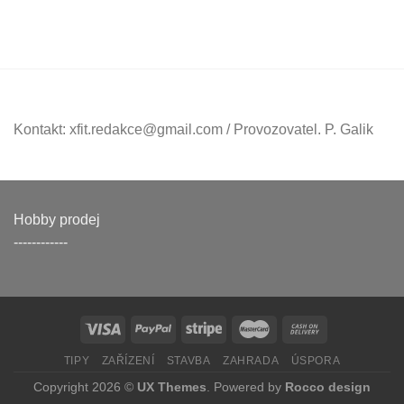
Kontakt: xfit.redakce@gmail.com / Provozovatel. P. Galik
Hobby prodej
------------
TIPY
ZAŘÍZENÍ
STAVBA
ZAHRADA
ÚSPORA
Copyright 2026 ©
UX Themes
. Powered by
Rocco design