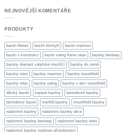
NEJNOVĚJŠÍ KOMENTÁŘE
PRODUKTY
bazén liberec
bazén litomyšl
bazén marimex
bazén s konstrukcí
bazén swing frame ratan
bazény bestway
bazény diamant valašské meziříčí
bazény do země
bazény intex
bazény marimex
bazény mountfield
bazény relax
bazény swing
bazény v akci mountfield
dětský bazén
kopané bazény
laminátové bazény
laminátový bazén
manfild bazény
mountfield bazény
nadzemní bazény
nadzemní bazény akce
nadzemní bazény bestway
nadzemní bazény intex
nadzemní bazény marimex příslušenství