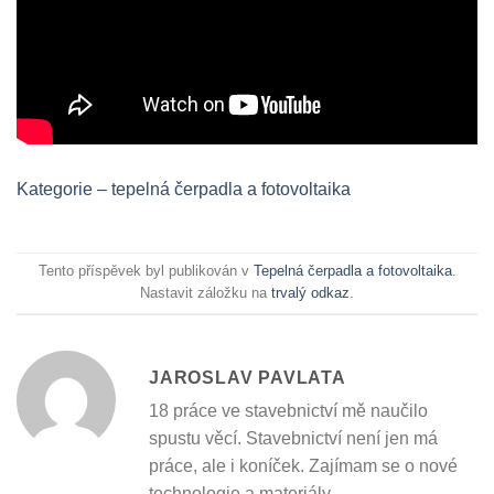
Kategorie – tepelná čerpadla a fotovoltaika
Tento příspěvek byl publikován v
Tepelná čerpadla a fotovoltaika
.
Nastavit záložku na
trvalý odkaz
.
JAROSLAV PAVLATA
18 práce ve stavebnictví mě naučilo
spustu věcí. Stavebnictví není jen má
práce, ale i koníček. Zajímam se o nové
technologie a materiály.