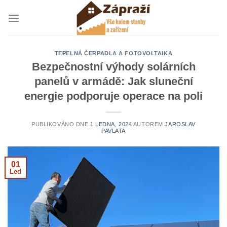
Přeskočit
na
obsah
TEPELNÁ ČERPADLA A FOTOVOLTAIKA
Bezpečnostní výhody solárních
panelů v armádě: Jak sluneční
energie podporuje operace na poli
PUBLIKOVÁNO DNE
1 LEDNA, 2024
AUTOREM
JAROSLAV
PAVLATA
01
Led